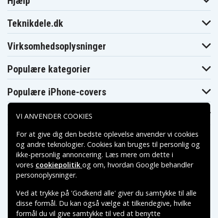
Hjælp
Teknikdele.dk
Virksomhedsoplysninger
Populære kategorier
Populære iPhone-covers
Populære Samsung-covers
VI ANVENDER COOKIES
For at give dig den bedste oplevelse anvender vi cookies
og andre teknologier. Cookies kan bruges til personlig og
ikke-personlig annoncering. Læs mere om dette i
vores
cookiepolitik
og om, hvordan
Google behandler
Betalingsmuligheder
personoplysninger
.
Ved at trykke på 'Godkend alle' giver du samtykke til alle
Leveringsmuligheder
disse formål. Du kan også vælge at tilkendegive, hvilke
formål du vil give samtykke til ved at benytte