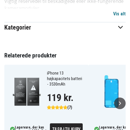
Vigtig reservedel til beskadigede eller ikke-fungerende
kameramoduler.
Vis alt
Mærke: Motorola
Produkttype: Frontkamera
Kategorier
Opløsning: 32MP
Kompatibel model: XT2657-1
Stand: Ny, original reservedel
Relaterede produkter
SC28E92534
Artikkelnr
iPhone 13
Motorola
Varemærke
højkapacitets batteri
- 3530mAh
119 kr.
(7)
Lagervare, der kan
Lagervare, der kan
TILFØJ TIL KURV