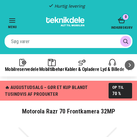
Hurtig levering
Item
0
2
of
MENU
INDKØBSKURV
3
Mobilreservedele
Mobiltilbehør
Kabler & Opladere
Lyd & Billede
Pow
🔥 AUGUSTUDSALG – GØR ET KUP BLANDT
OP TIL
70 %
TUSINDVIS AF PRODUKTER
Motorola Razr 70 Frontkamera 32MP