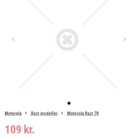
Item
1
item
of
0
Motorola
Razr modeller
Motorola Razr 70
1
109 kr.