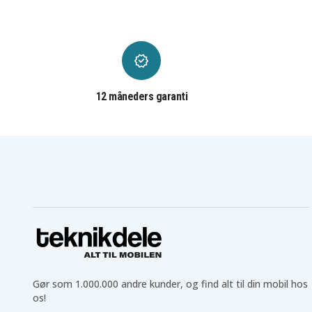
Motorola XT701
Motorola XT702
Motorola XT720
Motorola Xprt
MOTOROI
Sprint ADMIRAL
T-mobile CLIQ
Verizon A855
Verizon A956
Verizon Droid 2
Verizon Droid 2 Global
Verizon Milestone
12 måneders garanti
Gør som 1.000.000 andre kunder, og find alt til din mobil hos
os!