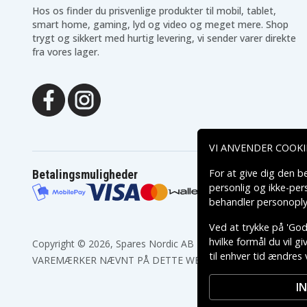
Hos os finder du prisvenlige produkter til mobil, tablet,
smart home, gaming, lyd og video og meget mere. Shop
trygt og sikkert med hurtig levering, vi sender varer direkte
fra vores lager.
VI ANVENDER COOKI
For at give dig den b
Betalingsmuligheder
personlig og ikke-pe
behandler personoply
Ved at trykke på 'Godk
hvilke formål du vil g
Copyright © 2026, Spares Nordic AB
til enhver tid ændres 
VAREMÆRKER NÆVNT PÅ DETTE WEB TILHØRER DE RESPEK
I