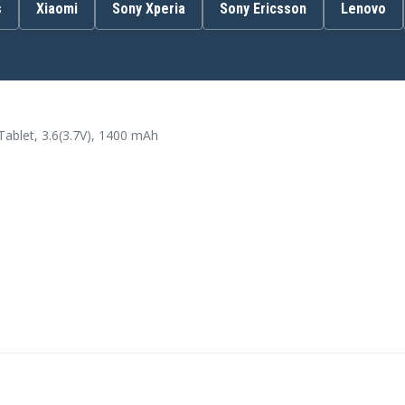
s
Xiaomi
Sony Xperia
Sony Ericsson
Lenovo
Motorola A956
Motorola CLIQ
Motorola Cliq MB220
1
Motorola DEXT
Motorola Droid
ablet, 3.6(3.7V), 1400 mAh
Motorola Droid 2 Global
Motorola Droid Pro A957
Motorola FIRE
2
Motorola MB220
Motorola ME501
Motorola MT620
Motorola Milestone 2
53
Motorola Milestone Plus
Motorola Motoluxe
MT680
Motorola Sholes Tablet
Motorola XT311
Motorola XT319
Motorola XT609
Motorola XT681