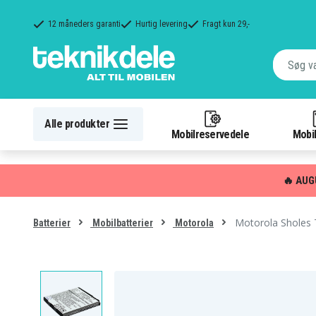
12 måneders garanti
Hurtig levering
Fragt kun 29,-
Alle produkter
Mobilreservedele
Mobil
🔥 AUG
Motorola Sholes T
Batterier
Mobilbatterier
Motorola