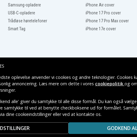
Samsung-opladere
iPhone Air cover
USB-C-opladere
iPhone 17 Pro cover
Trådløse høretelefoner
iPhone 17 Pro Max cover
Smart Tag
iPhone 17e cover
ES
edste oplevelse anvender vi cookies og andre teknologier. Cookies ka
Leveringsmuligheder
rsonlig annoncering. Læs mere om dette i vores
cookiepolitik
og om
sninger
.
end alle' giver du samtykke til alle disse formål. Du kan også vælge
ive samtykke til ved at benytte checkboksene ud for formålet. Samtykk
via dine cookieindstillinger eller ved at kontakte os.
TIVE VAREMÆRKERS-EJER.
NDSTILLINGER
GODKEND AL