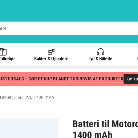
tilbehør
Kabler & Opladere
Lyd & Billede
USTUDSALG – GØR ET KUP BLANDT TUSINDVIS AF PRODUKTER
OP TI
ablet, 3.6(3.7V), 1400 mAh
Batteri til Motor
1400 mAh