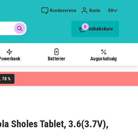
Kundeservice
Konto
DA
0
Indkøbskurv
Powerbank
Batterier
Augustudsalg
70 %
L
ola Sholes Tablet, 3.6(3.7V),