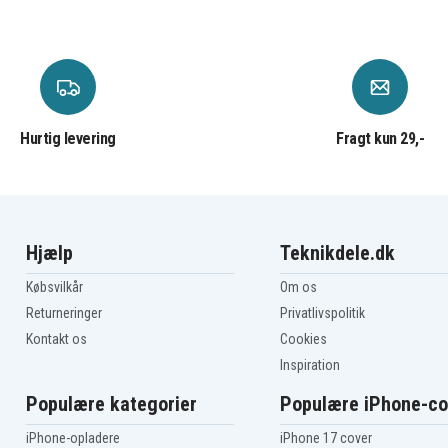
Motorola XT711
Motorola i867
T-mobile MotoSmart
Verizon Driod
Verizon Droid Pro
Hurtig levering
Fragt kun 29,-
Hjælp
Teknikdele.dk
Købsvilkår
Om os
Returneringer
Privatlivspolitik
Kontakt os
Cookies
Inspiration
Populære kategorier
Populære iPhone-co
iPhone-opladere
iPhone 17 cover