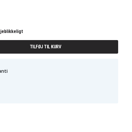
jeblikkeligt
TILFØJ TIL KURV
nti