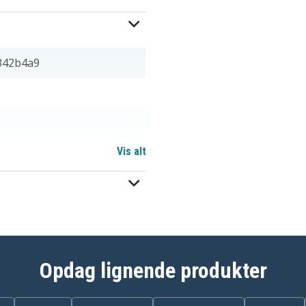
342b4a9
Vis alt
Opdag lignende produkter
SNN5843A