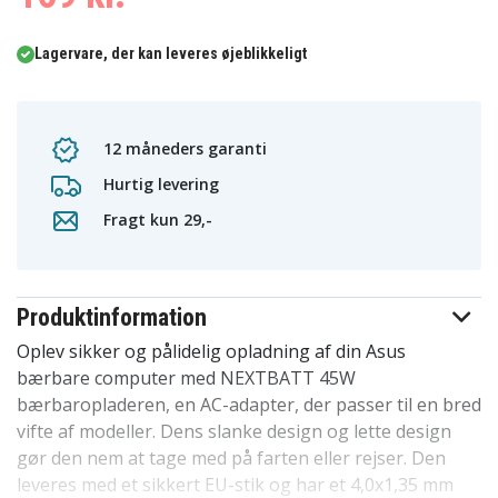
Lagervare, der kan leveres øjeblikkeligt
12 måneders garanti
Hurtig levering
Fragt kun 29,-
Produktinformation
Oplev sikker og pålidelig opladning af din Asus
bærbare computer med NEXTBATT 45W
bærbaropladeren, en AC-adapter, der passer til en bred
vifte af modeller. Dens slanke design og lette design
gør den nem at tage med på farten eller rejser. Den
leveres med et sikkert EU-stik og har et 4,0x1,35 mm