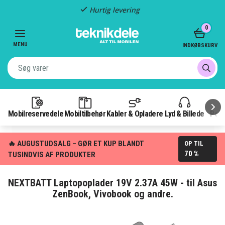
Hurtig levering
Item
0
2
of
MENU
INDKØBSKURV
3
Mobilreservedele
Mobiltilbehør
Kabler & Opladere
Lyd & Billede
Pow
🔥 AUGUSTUDSALG – GØR ET KUP BLANDT
OP TIL
70 %
TUSINDVIS AF PRODUKTER
NEXTBATT Laptopoplader 19V 2.37A 45W - til Asus
ZenBook, Vivobook og andre.