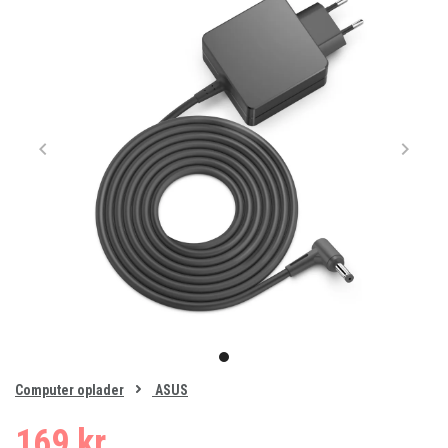
Item
1
item
of
0
Computer oplader
ASUS
1
169 kr.