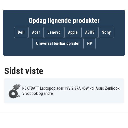
ASUS VivoBook-serien:
Opdag lignende produkter
X202 / X200 / X201
S200 / S200E / Q200 / Q200E
Dell
Acer
Lenovo
Apple
ASUS
Sony
Q302 / Q302LA / Q302UA / Q503 / Q503UA / Q504-
serien
Universal bærbar oplader
HP
Asus Chromebook-serien:
Chromebook C200 / C202 / C300
Sidst viste
Asus EeBook-serien:
EeeBook E402 / E403
NEXTBATT Laptopoplader 19V 2.37A 45W - til Asus ZenBook,
Vivobook og andre.
Andre modeller i F-serien og K-serien med
4,0x1,35 mm port.
Fordele ved NEXTBATT Laptopoplader 19V
2.37A 45W - til Asus ZenBook, Vivobook,