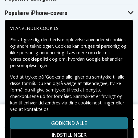
Populære iPhone-covers
Populære Samsung-covers
VI ANVENDER COOKIES
For at give dig den bedste oplevelse anvender vi cookies
og andre teknologier. Cookies kan bruges til personlig og
ikke-personlig annoncering. Læs mere om dette i
vores
cookiepolitik
og om, hvordan
Google behandler
Betalingsmuligheder
personoplysninger
.
Ved at trykke på 'Godkend alle' giver du samtykke til alle
Leveringsmuligheder
disse formål. Du kan også vælge at tilkendegive, hvilke
formål du vil give samtykke til ved at benytte
checkboksene ud for formålet. Samtykket er frivilligt og
kan til enhver tid ændres via dine cookieindstillinger eller
ved at kontakte os.
Copyright © 2026, Spares Nordic AB
NEXTBATT Laptopoplader 19V 2.37A 45W - til Asus
VAREMÆRKER NÆVNT PÅ DETTE WEB TILHØRER DE
169 kr.
ZenBook, Vivobook og andre.
GODKEND ALLE
RESPEKTIVE VAREMÆRKERS-EJER.
INDSTILLINGER
TILFØJ TIL KURV