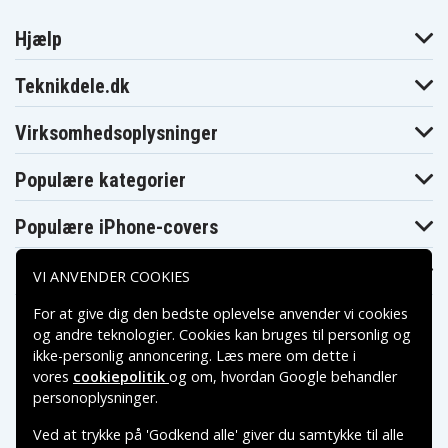
Hjælp
Teknikdele.dk
Virksomhedsoplysninger
Populære kategorier
Populære iPhone-covers
Populære Samsung-covers
VI ANVENDER COOKIES
For at give dig den bedste oplevelse anvender vi cookies
og andre teknologier. Cookies kan bruges til personlig og
ikke-personlig annoncering. Læs mere om dette i
vores
cookiepolitik
og om, hvordan
Google behandler
Betalingsmuligheder
personoplysninger
.
Ved at trykke på 'Godkend alle' giver du samtykke til alle
Leveringsmuligheder