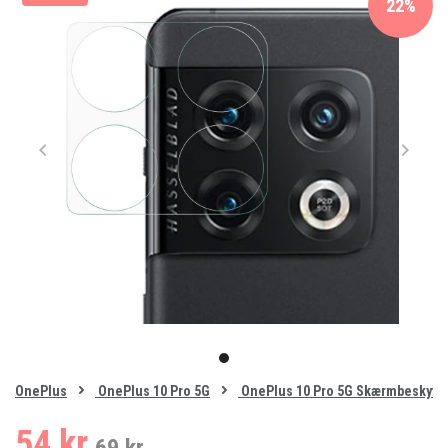
22%
Item
1
item
of
0
OnePlus
OnePlus 10 Pro 5G
OnePlus 10 Pro 5G Skærmbeskytte
1
54 kr.