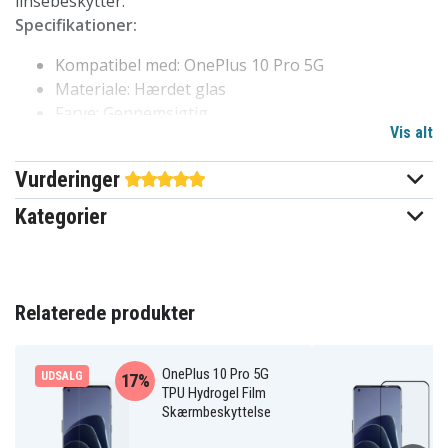
linsebeskytter.
Specifikationer:
Kompatibel med: OnePlus 10 Pro 5G
Materiale: Hærdet glas
Farve: Gennemsigtig
Vis alt
103522145A
Artikkelnr
Vurderinger
Skærmbeskyttelse
Produkttype
Kategorier
Fuld dækning
Feature
Transparent
Farve
Relaterede produkter
Hærdet glas
Materiale
OnePlus 10 Pro 5G
UDSALG
17%
TPU Hydrogel Film
Skærmbeskyttelse