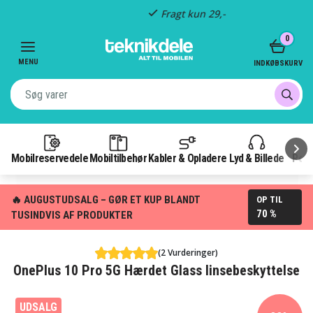
Fragt kun 29,-
Item
0
3
of
MENU
INDKØBSKURV
3
Mobilreservedele
Mobiltilbehør
Kabler & Opladere
Lyd & Billede
Pow
🔥 AUGUSTUDSALG – GØR ET KUP BLANDT
OP TIL
70 %
TUSINDVIS AF PRODUKTER
(2 Vurderinger)
OnePlus 10 Pro 5G Hærdet Glass linsebeskyttelse
UDSALG