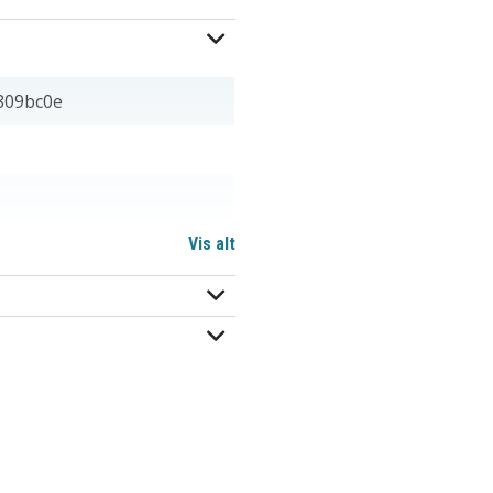
809bc0e
Vis alt
CGA-S004A
D-LI8
D-Li85
KLIC-7005
P42005