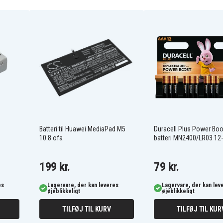
SLB-0737
WGL-0101
Braun D808
Easypix S530
Easypix V600
Easypix VX600
om
Fujifilm FinePix F402
Fujifilm FinePix F455
oom
Fujifilm FinePix F460
Batteri til Huawei MediaPad M5
Duracell Plus Power Bo
Fujifilm FinePix F470
10.8 ofa
batteri MN2400/LR03 12
Zoom
Fujifilm FinePix F610
199 kr.
79 kr.
Fujifilm FinePix F650
Zoom
es
Lagervare, der kan leveres
Lagervare, der kan lev
Fujifilm FinePix F710
øjeblikkeligt
øjeblikkeligt
Fujifilm FinePix F811
TILFØJ TIL KURV
TILFØJ TIL KUR
om
Fujifilm FinePix Z1