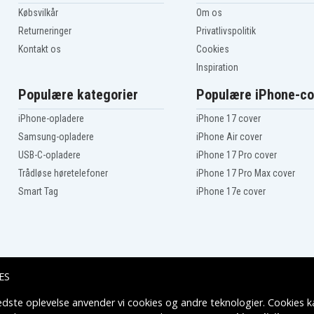
Praktica W0001
Købsvilkår
Om os
3
Praktica luxmedia 12-HD
Returneringer
Privatlivspolitik
Prosio SlimNeo XT1600
Ricoh Caplio 10G
Kontakt os
Cookies
Rollei DP60
Inspiration
Rollei Tribute DT6
Samsung Digimax L60
Populære kategorier
Populære iPhone-co
Samsung Digimax L700S
Samsung Digimax L83T
iPhone-opladere
iPhone 17 cover
5
Samsung Digimax NV20
Samsung-opladere
iPhone Air cover
Samsung Digimax NV7
USB-C-opladere
iPhone 17 Pro cover
Samsung Digimax i5
Trådløse høretelefoner
iPhone 17 Pro Max cover
Samsung Digimax i6
Smart Tag
iPhone 17e cover
Samsung Digimax i70S
Sanyo Xacti VPC-E760
Sanyo Xacti VPC-E860
Sanyo Xacti VPC-E875
Strato DC2007
Svp HDDV-2880
ES
Svp T-200
Svp XTHINN-864
edste oplevelse anvender vi cookies og andre teknologier. Cookies ka
Leveringsmuligheder
Svp XTHINN-970