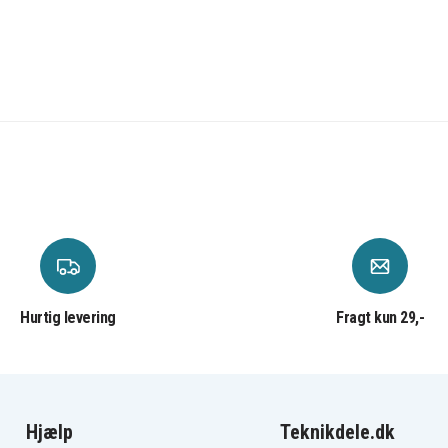
Pentax Optio S5i
Pentax Optio S6
Pentax Optio SVi
Pentax Optio W10
Pentax Optio WPi
Pentax OptioA20
Pentax OptioA40
Pentax OptioS
Pentax OptioS5i
Pentax OptioS6
Pentax OptioSVi
Pentax OptioW10
Pentax OptioWPi
Polaroid PR-130DG
Praktica DCZ 10.3
Praktica DVC 6.1
Praktica HDi9
Hurtig levering
Fragt kun 29,-
Praktica LM 12-HD
Praktica LM 6503
Praktica LM 7403
Praktica LM 8503
5
Praktica Luxmedia 6105
3
Praktica Luxmedia 7105
Hjælp
Teknikdele.dk
3
Praktica Luxmedia 7403