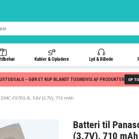
tilbehør
Kabler & Opladere
Lyd & Billede
USTUDSALG – GØR ET KUP BLANDT TUSINDVIS AF PRODUKTER
OP TI
DMC-FX7EG-R, 3.6V (3.7V), 710 mAh
Batteri til Pan
(3.7V), 710 mAh