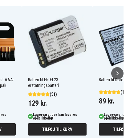
ost AAA-
Batteri til EN-EL23
Batteri til Doro Liberto
-pak
erstatningsbatteri
(103)
(51)
89 kr.
129 kr.
eres
Lagervare, der kan leveres
Lagervare, der kan l
øjeblikkeligt
øjeblikkeligt
V
TILFØJ TIL KURV
TILFØJ TIL K