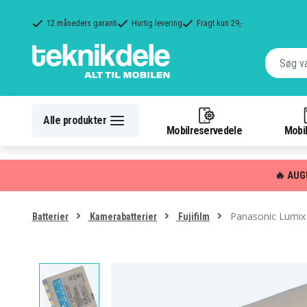
12 måneders garanti
Hurtig levering
Fragt kun 29,-
Alle produkter
Mobilreservedele
Mobil
🔥 AUG
Panasonic Lumix 
Batterier
Kamerabatterier
Fujifilm