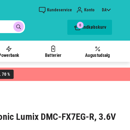
Kundeservice
Konto
DA
0
Indkøbskurv
Powerbank
Batterier
Augustudsalg
70 %
L
asonic Lumix DMC-FX7EG-R, 3.6V