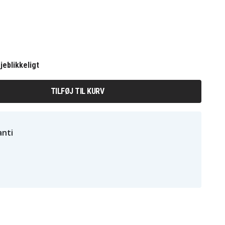
jeblikkeligt
TILFØJ TIL KURV
nti