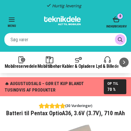
Hurtig levering
Item
0
2
of
MENU
INDKØBSKURV
3
Mobilreservedele
Mobiltilbehør
Kabler & Opladere
Lyd & Billede
Pow
🔥 AUGUSTUDSALG – GØR ET KUP BLANDT
OP TIL
70 %
TUSINDVIS AF PRODUKTER
(30 Vurderinger)
Batteri til Pentax OptioA36, 3.6V (3.7V), 710 mAh