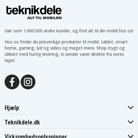
Panasonic
Pentax Optio
Pentax Optio
Lumix DMC-
A10
A20
FX7W
Pentax Optio
Pentax Optio
Pentax Optio
A30
A36
A40
Pentax Optio
Pentax Optio
Pentax Optio S
E65
L20
Gør som 1.000.000 andre kunder, og find alt til din mobil hos os!
Pentax Optio
Pentax Optio
Pentax Optio S4
S4i
S5i
Hos os finder du prisvenlige produkter til mobil, tablet, smart
Pentax Optio
Pentax Optio
home, gaming, lyd og video og meget mere. Shop trygt og
Pentax Optio S6
S5n
S5z
sikkert med hurtig levering, vi sender varer direkte fra vores
Pentax Optio
Pentax Optio S7
Pentax Optio SV
lager.
SVi
Pentax Optio
Pentax Optio
Pentax Optio
T10
T20
W10
Pentax Optio
Pentax Optio
Pentax Optio
W20
WP
WPi
Pentax
Pentax
Pentax Optio X
OptioA10
OptioA20
Pentax
Pentax
Pentax
OptioA30
OptioA36
OptioA40
Hjælp
Pentax
Pentax
Pentax OptioS
OptioE65
OptioL20
Pentax OptioS4
Pentax OptioS4i
Pentax OptioS5i
Teknikdele.dk
Pentax
Pentax
Pentax OptioS6
OptioS5n
OptioS5z
Pentax OptioS7
Pentax OptioSV
Pentax OptioSVi
Virksomhedsoplysninger