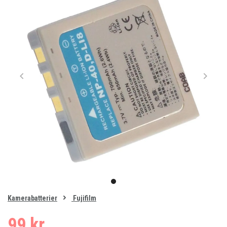
Item
1
item
of
0
Kamerabatterier
Fujifilm
1
99 kr.