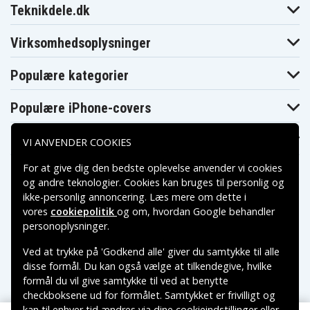
Teknikdele.dk
Virksomhedsoplysninger
Populære kategorier
Populære iPhone-covers
Populære Samsung-covers
VI ANVENDER COOKIES
For at give dig den bedste oplevelse anvender vi cookies
og andre teknologier. Cookies kan bruges til personlig og
ikke-personlig annoncering. Læs mere om dette i
vores
cookiepolitik
og om, hvordan
Google behandler
Betalingsmuligheder
personoplysninger
.
Ved at trykke på 'Godkend alle' giver du samtykke til alle
Leveringsmuligheder
disse formål. Du kan også vælge at tilkendegive, hvilke
formål du vil give samtykke til ved at benytte
checkboksene ud for formålet. Samtykket er frivilligt og
kan til enhver tid ændres via dine cookieindstillinger eller