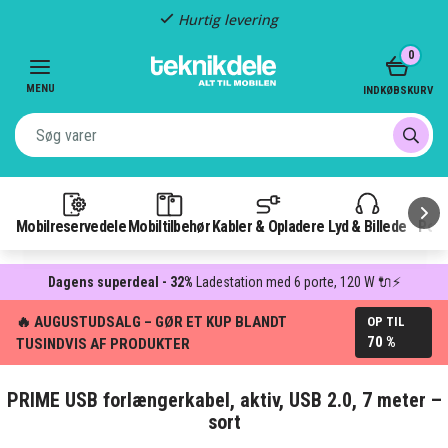
Hurtig levering
Item
0
2
of
MENU
INDKØBSKURV
3
Mobilreservedele
Mobiltilbehør
Kabler & Opladere
Lyd & Billede
Pow
Dagens superdeal - 32%
Ladestation med 6 porte, 120 W 🔌⚡
🔥 AUGUSTUDSALG – GØR ET KUP BLANDT
OP TIL
70 %
TUSINDVIS AF PRODUKTER
PRIME USB forlængerkabel, aktiv, USB 2.0, 7 meter –
sort