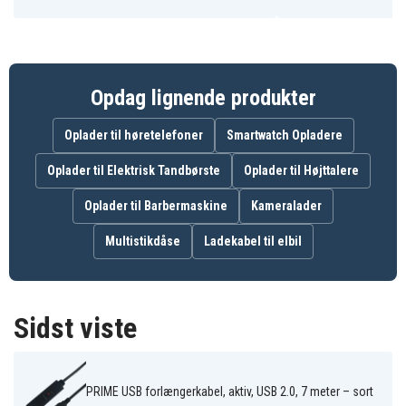
USB2-EX7M
Artikkelnr
7333048000859
EAN / GTIN
USB kabel
Produkttype
Opdag lignende produkter
DELTACO
Varemærke
Oplader til høretelefoner
Smartwatch Opladere
Sort
Farve
Oplader til Elektrisk Tandbørste
Oplader til Højttalere
Oplader til Barbermaskine
7 m
Kameralader
Kabellængde
Multistikdåse
Ladekabel til elbil
USB-A (han), USB-A (hun)
Kontakttype
Sidst viste
PRIME USB forlængerkabel, aktiv, USB 2.0, 7 meter – sort