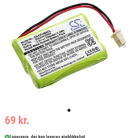
Item
1
item
69 kr.
of
0
1
Lagervare, der kan leveres øjeblikkeligt