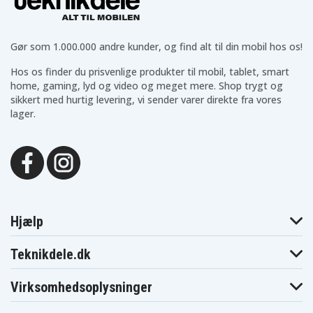
Bell GH-2410
Bell GH-2410MS
Bell GH-2410S
Southwestern
Southwestern
Southwestern
Bell GH-2420
Bell GH-3034
Bell GH-3050
Southwestern
Southwestern
Southwestern
Gør som 1.000.000 andre kunder, og find alt til din mobil hos os!
Bell GH-3060
Bell GH-3062
Bell GH-3065
Southwestern
Southwestern
Southwestern
Hos os finder du prisvenlige produkter til mobil, tablet, smart
Bell GH-3080
Bell GH-3210
Bell GH-4000
home, gaming, lyd og video og meget mere. Shop trygt og
Southwestern
Southwestern
Southwestern
Bell GH-4003
Bell GH-4010
Bell GH-4050
sikkert med hurtig levering, vi sender varer direkte fra vores
Southwestern
Southwestern
Southwestern
lager.
Bell GH-41
Bell GH-5810
Bell GH-5812
Southwestern
Southwestern
Southwestern
Bell GH-5822
Bell GH-5825
Bell GH-5835
V Tech LS5101
V Tech LS5105
V Tech LS5145
Verge V58CID
Verge V58HS
Verge V58ITA
Walker W425
Xact B655
Xact EXG2801
Xact XG2155
Xact XG2200
Xact XG2201
Xact XG2400
Xact XG2404
Xact XG5404
Hjælp
Teknikdele.dk
Virksomhedsoplysninger