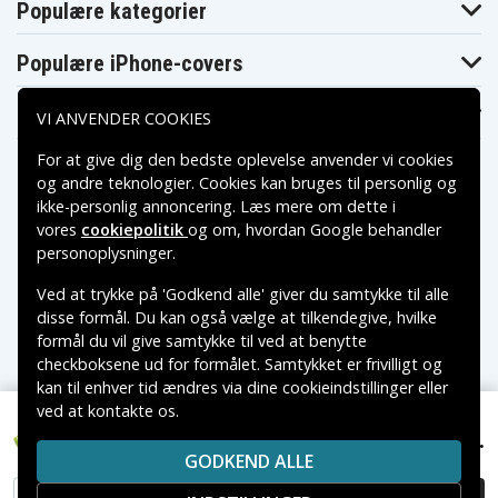
Populære kategorier
Populære iPhone-covers
Populære Samsung-covers
VI ANVENDER COOKIES
For at give dig den bedste oplevelse anvender vi cookies
og andre teknologier. Cookies kan bruges til personlig og
ikke-personlig annoncering. Læs mere om dette i
vores
cookiepolitik
og om, hvordan
Google behandler
Betalingsmuligheder
personoplysninger
.
Ved at trykke på 'Godkend alle' giver du samtykke til alle
Leveringsmuligheder
disse formål. Du kan også vælge at tilkendegive, hvilke
formål du vil give samtykke til ved at benytte
checkboksene ud for formålet. Samtykket er frivilligt og
kan til enhver tid ændres via dine cookieindstillinger eller
ved at kontakte os.
Copyright © 2026, Spares Nordic AB
69 kr.
VAREMÆRKER NÆVNT PÅ DETTE WEB TILHØRER DE
Radio Shack 433590, 3.6V, 700 mAh
GODKEND ALLE
RESPEKTIVE VAREMÆRKERS-EJER.