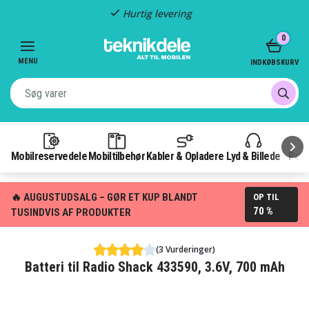
Hurtig levering
Item
0
2
of
MENU
INDKØBSKURV
3
Mobilreservedele
Mobiltilbehør
Kabler & Opladere
Lyd & Billede
Pow
🔥 AUGUSTUDSALG – GØR ET KUP BLANDT
OP TIL
70 %
TUSINDVIS AF PRODUKTER
(3 Vurderinger)
Batteri til Radio Shack 433590, 3.6V, 700 mAh