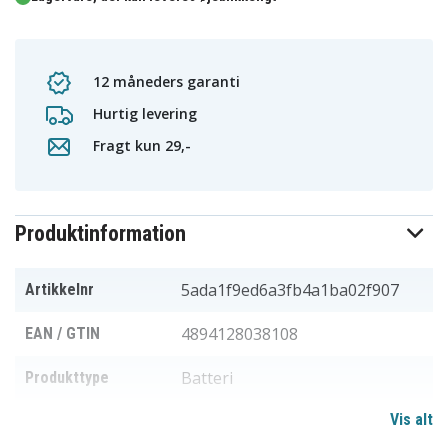
12 måneders garanti
Hurtig levering
Fragt kun 29,-
Produktinformation
5ada1f9ed6a3fb4a1ba02f907
Artikkelnr
4894128038108
EAN / GTIN
Batteri
Produkttype
Vis alt
3,6 V
Spænding