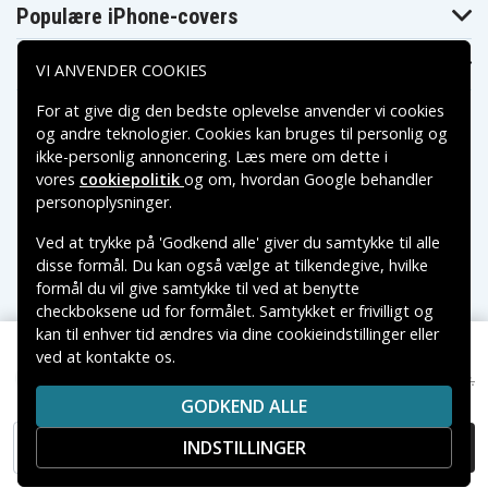
Populære iPhone-covers
Populære Samsung-covers
VI ANVENDER COOKIES
For at give dig den bedste oplevelse anvender vi cookies
og andre teknologier. Cookies kan bruges til personlig og
ikke-personlig annoncering. Læs mere om dette i
vores
cookiepolitik
og om, hvordan
Google behandler
Betalingsmuligheder
personoplysninger
.
Ved at trykke på 'Godkend alle' giver du samtykke til alle
Leveringsmuligheder
disse formål. Du kan også vælge at tilkendegive, hvilke
formål du vil give samtykke til ved at benytte
checkboksene ud for formålet. Samtykket er frivilligt og
kan til enhver tid ændres via dine cookieindstillinger eller
ved at kontakte os.
Copyright © 2026, Spares Nordic AB
128 kr.
Roborock Q Revo etc. Støvsugermoppe
149 kr.
VAREMÆRKER NÆVNT PÅ DETTE WEB TILHØRER DE
GODKEND ALLE
RESPEKTIVE VAREMÆRKERS-EJER.
INDSTILLINGER
TILFØJ TIL KURV