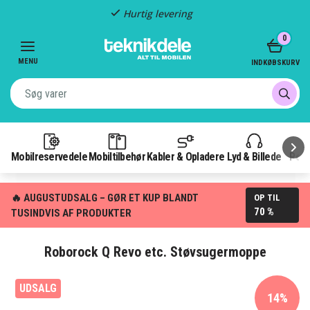
Hurtig levering
Item
0
2
of
MENU
INDKØBSKURV
3
Mobilreservedele
Mobiltilbehør
Kabler & Opladere
Lyd & Billede
Pow
🔥 AUGUSTUDSALG – GØR ET KUP BLANDT
OP TIL
70 %
TUSINDVIS AF PRODUKTER
Roborock Q Revo etc. Støvsugermoppe
UDSALG
14%