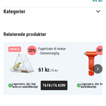
Vis alt
650800065A
Artikkelnr
Kategorier
Støvsuger tilbehør
Produkttype
Roborock
Passer til mærket
Relaterede produkter
Fuglefoder til vindue
UDSALG
23%
56%
- Gennemsigtig
61 kr.
79 kr.
Lagervare, der kan
Lagervare, der kan 
TILFØJ TIL KURV
leveres øjeblikkeligt
øjeblikkeligt