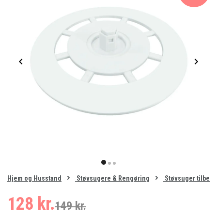
Item
1
item
item
item
of
0
Hjem og Husstand
Støvsugere & Rengøring
Støvsuger tilbehø
1
2
3
128 kr.
149 kr.