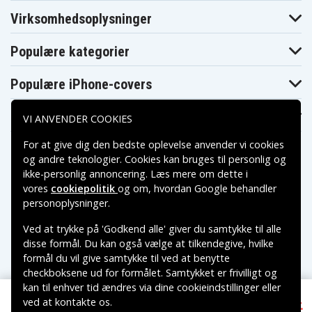
Virksomhedsoplysninger
Populære kategorier
Populære iPhone-covers
Populære Samsung-covers
VI ANVENDER COOKIES
For at give dig den bedste oplevelse anvender vi cookies
og andre teknologier. Cookies kan bruges til personlig og
ikke-personlig annoncering. Læs mere om dette i
vores
cookiepolitik
og om, hvordan
Google behandler
Betalingsmuligheder
personoplysninger
.
Ved at trykke på 'Godkend alle' giver du samtykke til alle
Leveringsmuligheder
disse formål. Du kan også vælge at tilkendegive, hvilke
formål du vil give samtykke til ved at benytte
checkboksene ud for formålet. Samtykket er frivilligt og
kan til enhver tid ændres via dine cookieindstillinger eller
ved at kontakte os.
177 kr.
Copyright © 2026, Spares Nordic AB
Samsung 45W PD USB-C Hurtigoplader med USB-C