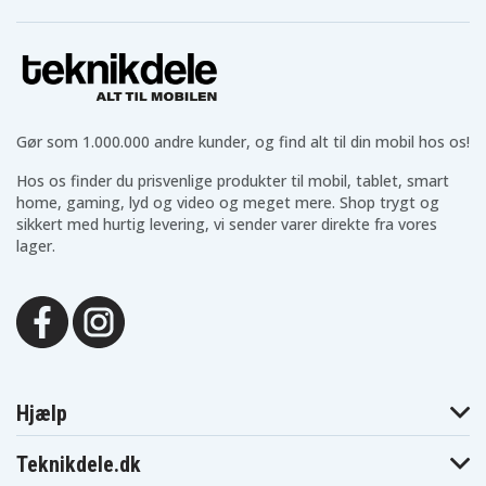
1.8 m
Kabellængde
3 A
Ampere
45 W
Gør som 1.000.000 andre kunder, og find alt til din mobil hos os!
Effekt
Hos os finder du prisvenlige produkter til mobil, tablet, smart
USB-C
Ladeport
home, gaming, lyd og video og meget mere. Shop trygt og
sikkert med hurtig levering, vi sender varer direkte fra vores
1x USB-C, 1 x USB-C
Antal udgange
lager.
USB-C
Kontakt til enhed
USB-C 1
Kontakt til strømkilde
Hjælp
Teknikdele.dk