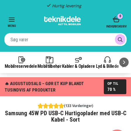
Hurtig levering
Item
0
2
of
MENU
INDKØBSKURV
3
Mobilreservedele
Mobiltilbehør
Kabler & Opladere
Lyd & Billede
Pow
🔥 AUGUSTUDSALG – GØR ET KUP BLANDT
OP TIL
70 %
TUSINDVIS AF PRODUKTER
(133 Vurderinger)
Samsung 45W PD USB-C Hurtigoplader med USB-C
Kabel - Sort