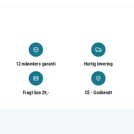
Samsung Galaxy A14 / A14 5G, Samsung Galaxy
A24, Samsung Galaxy A34 5G, Samsung Galaxy A54
5G, Samsung Galaxy A13 / A13 5G, Samsung
Galaxy A23, Samsung Galaxy A33 5G, Samsung
Galaxy A53 5G, Samsung Galaxy A73 5G, Samsung
Galaxy A02 / A02s, Samsung Galaxy A12, Samsung
Galaxy A22 / A22 5G, Samsung Galaxy A32 / A32
5G, Samsung Galaxy A42 5G, Samsung Galaxy A52
/ A52s 5G, Samsung Galaxy A72
12 måneders garanti
Hurtig levering
EP-T4510XBEGEU
Artikkelnr
Fragt kun 29,-
CE - Godkendt
8806092861473
EAN / GTIN
Mobiloplader
Produkttype
Samsung
Varemærke
Sort
Farve