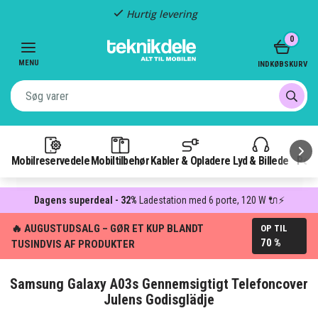
Hurtig levering
Item
0
2
of
MENU
INDKØBSKURV
3
Mobilreservedele
Mobiltilbehør
Kabler & Opladere
Lyd & Billede
Pow
Dagens superdeal - 32%
Ladestation med 6 porte, 120 W 🔌⚡
🔥 AUGUSTUDSALG – GØR ET KUP BLANDT
OP TIL
70 %
TUSINDVIS AF PRODUKTER
Samsung Galaxy A03s Gennemsigtigt Telefoncover
Julens Godisglädje