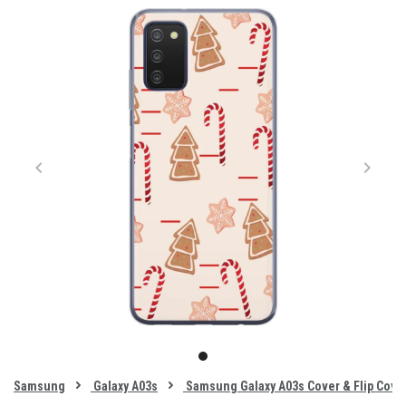
Item
1
item
of
0
Samsung
Galaxy A03s
Samsung Galaxy A03s Cover & Flip Cove
1