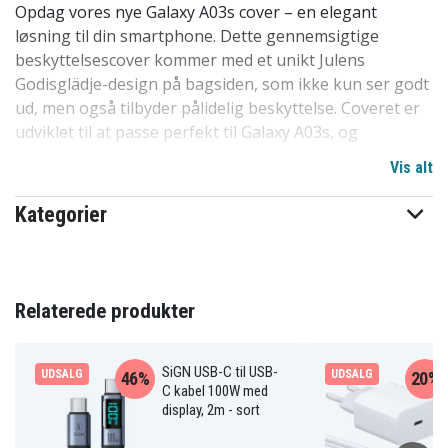
Opdag vores nye Galaxy A03s cover – en elegant
løsning til din smartphone. Dette gennemsigtige
beskyttelsescover kommer med et unikt Julens
Godisglädje-design på bagsiden, som ikke kun ser godt
ud, men også tilbyder pålidelig beskyttelse. Coveret er
udviklet til at passe perfekt til Galaxy A03s, og
beskytter mod ridser, støv og snavs.
Vis alt
Vores design er fri for skarpe kanter og nemt at
Kategorier
montere eller fjerne fra din mobil, uden risiko for ridser
eller andre skader. Det er et af de mest populære
covervalg på markedet af en grund. Høj kvalitet til en
overkommelig pris, dette cover står stærkt i
Relaterede produkter
konkurrencen. Et fremragende valg til at beskytte
telefoner i familien, blandt børn og venner. Specielt
tilpasset til Galaxy A03s.
SiGN USB-C til USB-
UDSALG
UDSALG
46%
20%
C kabel 100W med
display, 2m - sort
Produktdetaljer: