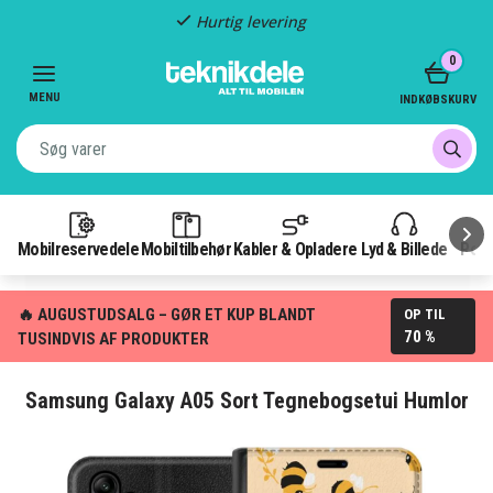
ring
Fragt kun 2
Item
0
3
of
MENU
INDKØBSKURV
3
Mobilreservedele
Mobiltilbehør
Kabler & Opladere
Lyd & Billede
Pow
🔥 AUGUSTUDSALG – GØR ET KUP BLANDT
OP TIL
70 %
TUSINDVIS AF PRODUKTER
Samsung Galaxy A05 Sort Tegnebogsetui Humlor