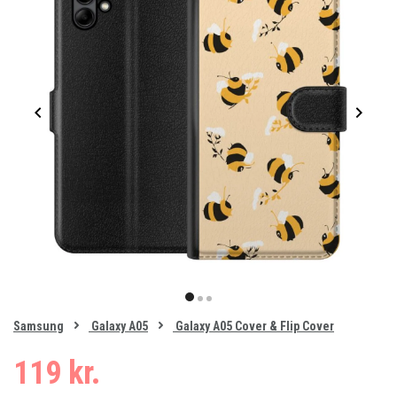
Item
1
item
item
item
of
0
Samsung
Galaxy A05
Galaxy A05 Cover & Flip Cover
1
2
3
119 kr.