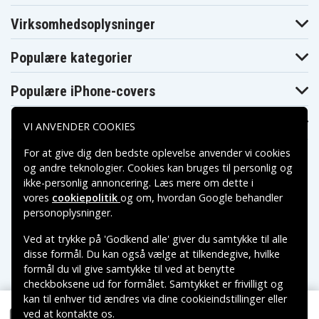
Virksomhedsoplysninger
Populære kategorier
Populære iPhone-covers
Populære Samsung-covers
VI ANVENDER COOKIES
For at give dig den bedste oplevelse anvender vi cookies
og andre teknologier. Cookies kan bruges til personlig og
ikke-personlig annoncering. Læs mere om dette i
vores
cookiepolitik
og om, hvordan
Google behandler
Betalingsmuligheder
personoplysninger
.
Ved at trykke på 'Godkend alle' giver du samtykke til alle
Leveringsmuligheder
disse formål. Du kan også vælge at tilkendegive, hvilke
formål du vil give samtykke til ved at benytte
checkboksene ud for formålet. Samtykket er frivilligt og
kan til enhver tid ændres via dine cookieindstillinger eller
ved at kontakte os.
Copyright © 2026, Spares Nordic AB