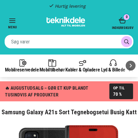
Fragt kun 29,-
Item
0
3
of
MENU
INDKØBSKURV
3
Mobilreservedele
Mobiltilbehør
Kabler & Opladere
Lyd & Billede
Pow
🔥 AUGUSTUDSALG – GØR ET KUP BLANDT
OP TIL
70 %
TUSINDVIS AF PRODUKTER
Samsung Galaxy A21s Sort Tegnebogsetui Busig Katt