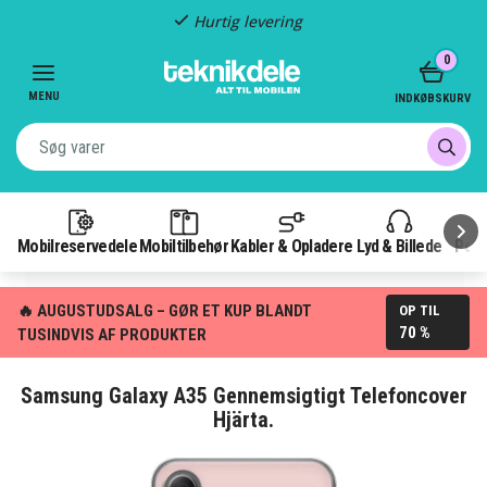
Hurtig levering
Item
0
2
of
MENU
INDKØBSKURV
3
Mobilreservedele
Mobiltilbehør
Kabler & Opladere
Lyd & Billede
Pow
🔥 AUGUSTUDSALG – GØR ET KUP BLANDT
OP TIL
70 %
TUSINDVIS AF PRODUKTER
Samsung Galaxy A35 Gennemsigtigt Telefoncover
Hjärta.