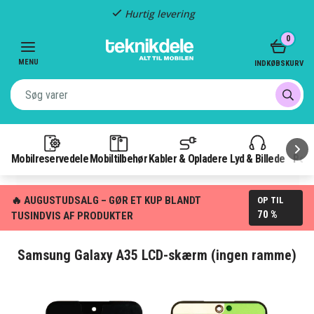
Hurtig levering
Item
0
2
of
MENU
INDKØBSKURV
3
Mobilreservedele
Mobiltilbehør
Kabler & Opladere
Lyd & Billede
Pow
🔥 AUGUSTUDSALG – GØR ET KUP BLANDT
OP TIL
70 %
TUSINDVIS AF PRODUKTER
Samsung Galaxy A35 LCD-skærm (ingen ramme)