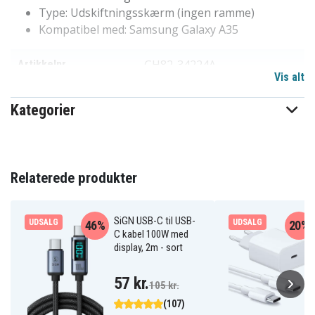
Type: Udskiftningsskærm (ingen ramme)
Kompatibel med: Samsung Galaxy A35
GH82-34224A
Artikkelnr
Vis alt
8721428042060
EAN / GTIN
Kategorier
Display/Skærm
Produkttype
Relaterede produkter
SiGN USB-C til USB-
UDSALG
UDSALG
46%
20%
C kabel 100W med
display, 2m - sort
57 kr.
105 kr.
(107)