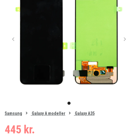
Item
1
item
of
0
Samsung
Galaxy A modeller
Galaxy A35
1
445 kr.