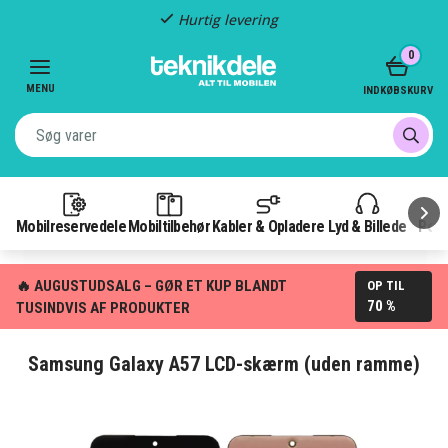
Hurtig levering
Item
0
2
of
MENU
INDKØBSKURV
3
Mobilreservedele
Mobiltilbehør
Kabler & Opladere
Lyd & Billede
Pow
🔥 AUGUSTUDSALG – GØR ET KUP BLANDT
OP TIL
70 %
TUSINDVIS AF PRODUKTER
Samsung Galaxy A57 LCD-skærm (uden ramme)