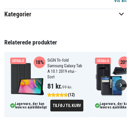
Vis alt
Kategorier
Relaterede produkter
SiGN Tri-fold
UDSALG
UDSALG
18%
20%
Samsung Galaxy Tab
A 10.1 2019 etui -
Sort
81 kr.
99 kr.
(12)
Lagervare, der kan
Lagervare, der kan
TILFØJ TIL KURV
leveres øjeblikkeligt
leveres øjeblikkelig