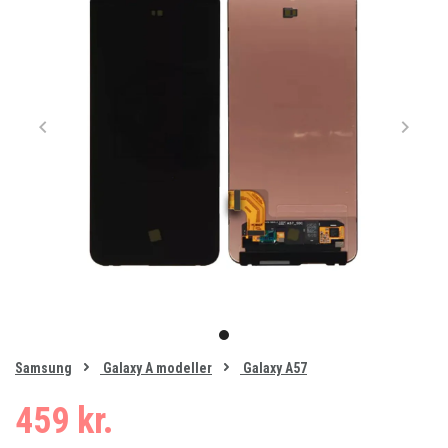
Item
1
item
of
0
Samsung
Galaxy A modeller
Galaxy A57
1
459 kr.