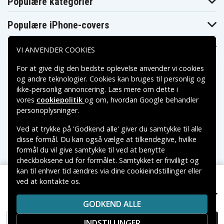
Populære kategorier
Populære iPhone-covers
Populære Samsung-covers
VI ANVENDER COOKIES
For at give dig den bedste oplevelse anvender vi cookies
og andre teknologier. Cookies kan bruges til personlig og
ikke-personlig annoncering. Læs mere om dette i
vores
cookiepolitik
og om, hvordan
Google behandler
Betalingsmuligheder
personoplysninger
.
Ved at trykke på 'Godkend alle' giver du samtykke til alle
Leveringsmuligheder
disse formål. Du kan også vælge at tilkendegive, hvilke
formål du vil give samtykke til ved at benytte
checkboksene ud for formålet. Samtykket er frivilligt og
kan til enhver tid ændres via dine cookieindstillinger eller
ved at kontakte os.
Copyright © 2026, Spares Nordic AB
459 kr.
Samsung Galaxy A57 LCD-skærm (uden ramme)
VAREMÆRKER NÆVNT PÅ DETTE WEB TILHØRER DE
GODKEND ALLE
RESPEKTIVE VAREMÆRKERS-EJER.
INDSTILLINGER
TILFØJ TIL KURV