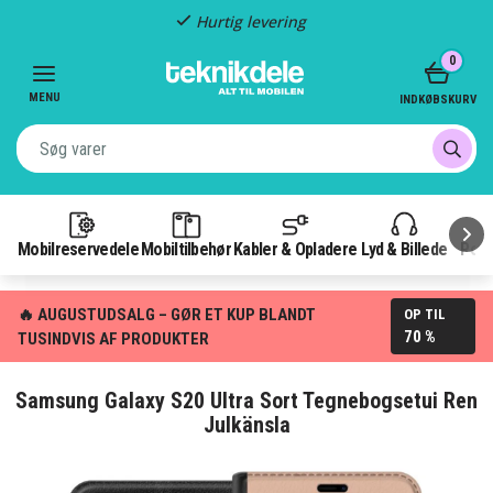
Fragt kun 29,-
Item
0
3
of
MENU
INDKØBSKURV
3
Mobilreservedele
Mobiltilbehør
Kabler & Opladere
Lyd & Billede
Pow
🔥 AUGUSTUDSALG – GØR ET KUP BLANDT
OP TIL
70 %
TUSINDVIS AF PRODUKTER
Samsung Galaxy S20 Ultra Sort Tegnebogsetui Ren
Julkänsla