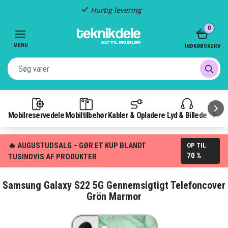
Hurtig levering
Item
0
2
of
MENU
INDKØBSKURV
3
Mobilreservedele
Mobiltilbehør
Kabler & Opladere
Lyd & Billede
Pow
🔥 AUGUSTUDSALG – GØR ET KUP BLANDT
OP TIL
70 %
TUSINDVIS AF PRODUKTER
Samsung Galaxy S22 5G Gennemsigtigt Telefoncover
Grön Marmor