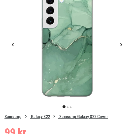
Item
1
item
item
item
of
0
Samsung
Galaxy S22
Samsung Galaxy S22 Cover
1
2
3
99 kr.