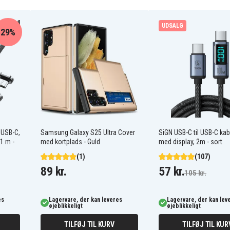
UDSALG
29%
 USB-C,
Samsung Galaxy S25 Ultra Cover
SiGN USB-C til USB-C ka
 1 m -
med kortplads - Guld
med display, 2m - sort
(1)
(107)
89 kr.
57 kr.
105 kr.
es
Lagervare, der kan leveres
Lagervare, der kan lev
øjeblikkeligt
øjeblikkeligt
TILFØJ TIL KURV
TILFØJ TIL KUR