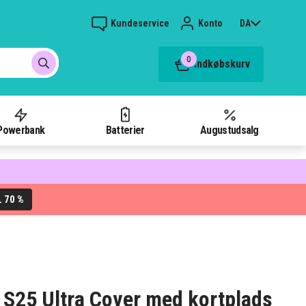
Kundeservice
Konto
DA
0
Indkøbskurv
Powerbank
Batterier
Augustudsalg
70 %
L
S25 Ultra Cover med kortplads