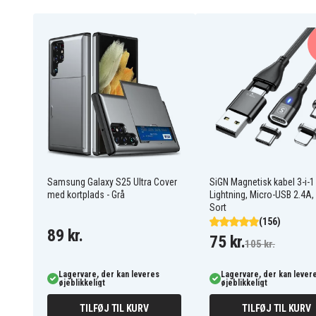
Features: Kortplads, Stativ
Kompatibel med: Samsung Galaxy S25 Plus
6601124785D
Artikkelnr
Cover
Produkttype
Kortlomme
Feature
Grøn
Farve
Plastik
Materiale
Samsung Galaxy S25 Ultra Cover
SiGN Magnetisk kabel 3-i-1
med kortplads - Grå
Lightning, Micro-USB 2.4A,
Sort
(156)
89 kr.
75 kr.
105 kr.
Lagervare, der kan leveres
Lagervare, der kan lever
øjeblikkeligt
øjeblikkeligt
TILFØJ TIL KURV
TILFØJ TIL KURV