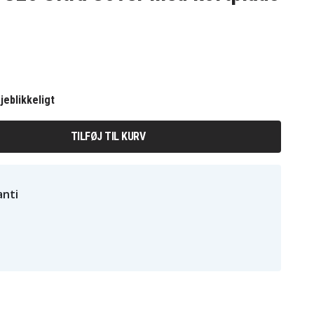
jeblikkeligt
TILFØJ TIL KURV
nti