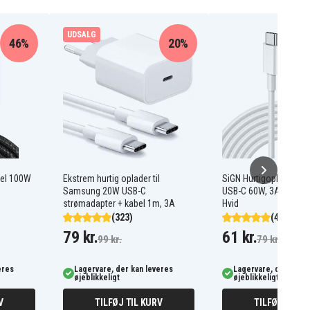
UDSALG
46%
20%
bel 100W
Ekstrem hurtig oplader til
SiGN Hurtigopladerkabe
Samsung 20W USB-C
USB-C 60W, 3A, 2m US
strømadapter + kabel 1m, 3A
Hvid
(323)
(448)
79 kr.
61 kr.
99 kr.
79 kr.
eres
Lagervare, der kan leveres
Lagervare, der kan l
øjeblikkeligt
øjeblikkeligt
V
TILFØJ TIL KURV
TILFØJ TIL K