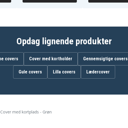
Opdag lignende produkter
ne covers
Cover med kortholder
Gennemsigtige covers
Gule covers
Lilla covers
Lædercover
Cover med kortplads - Grøn