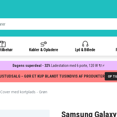
tilbehør
Kabler & Opladere
Lyd & Billede
Dagens superdeal - 32%
Ladestation med 6 porte, 120 W 🔌⚡
USTUDSALG – GØR ET KUP BLANDT TUSINDVIS AF PRODUKTER
OP TI
Cover med kortplads - Grøn
Samsung Galaxy 