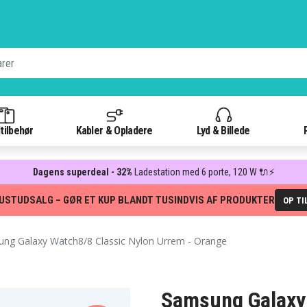
tilbehør
Kabler & Opladere
Lyd & Billede
Dagens superdeal - 32%
Ladestation med 6 porte, 120 W 🔌⚡
USTUDSALG – GØR ET KUP BLANDT TUSINDVIS AF PRODUKTER
OP TI
ng Galaxy Watch8/8 Classic Nylon Urrem - Orange
Samsung Galaxy 