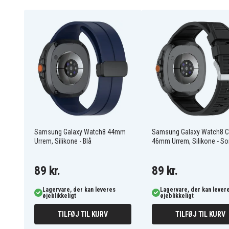
Nemt at skifte remme, når du vil tilpasse din stil
Nem at justere længden for perfekt pasform
Velegnet til både hverdag og fest – stilfuld og sm
EDA008509901A
Artikkelnr
Armband
Produkttype
Orange
Farve
Nylon
Materiale
Samsung Galaxy Watch8 44mm
Samsung Galaxy Watch8 C
Urrem, Silikone - Blå
46mm Urrem, Silikone - So
89 kr.
89 kr.
Lagervare, der kan leveres
Lagervare, der kan lever
øjeblikkeligt
øjeblikkeligt
TILFØJ TIL KURV
TILFØJ TIL KURV