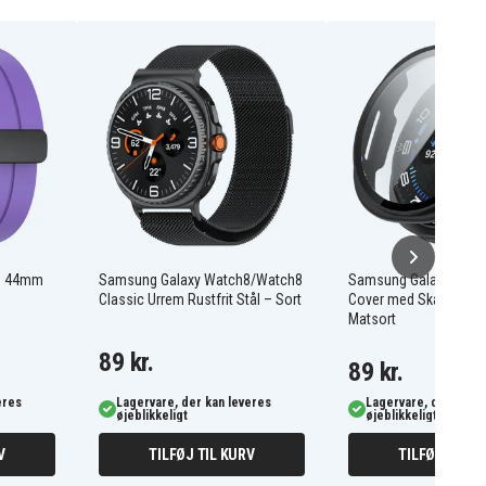
8 44mm
Samsung Galaxy Watch8/Watch8
Samsung Galaxy Wat
Classic Urrem Rustfrit Stål – Sort
Cover med Skærmbesky
Matsort
89 kr.
89 kr.
eres
Lagervare, der kan leveres
Lagervare, der kan l
øjeblikkeligt
øjeblikkeligt
V
TILFØJ TIL KURV
TILFØJ TIL K