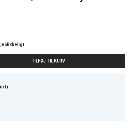
jeblikkeligt
TILFØJ TIL KURV
nti