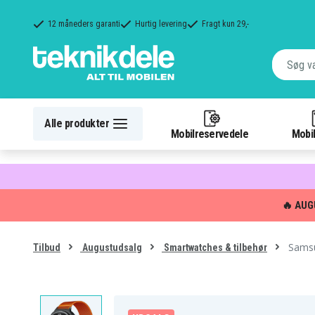
12 måneders garanti
Hurtig levering
Fragt kun 29,-
Alle produkter
Mobilreservedele
Mobil
🔥 AUG
Samsu
Tilbud
Augustudsalg
Smartwatches & tilbehør