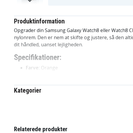
Produktinformation
Opgrader din Samsung Galaxy Watch8 eller Watch8 Cl
nylonrem. Den er nem at skifte og justere, så den alt
dit håndled, uanset lejligheden.
Specifikationer:
Farve:
Orange
Materiale:
Nylon
Funktioner:
Komfortabel, justerbar, nem at skif
Kompatibel med:
Samsung Galaxy Watch8 Class
Kategorier
44mm, Galaxy Watch8 40mm
Fordele ved Samsung Galaxy Watch8/8 Cl
Føl dig behagelig hele dagen lang takket være d
nylonmateriale
Relaterede produkter