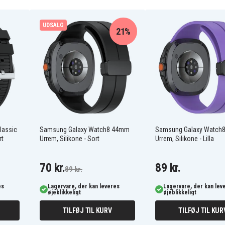
uk til alle lejligheder
UDSALG
21%
lassic
Samsung Galaxy Watch8 44mm
Samsung Galaxy Watch
rt
Urrem, Silikone - Sort
Urrem, Silikone - Lilla
70 kr.
89 kr.
89 kr.
es
Lagervare, der kan leveres
Lagervare, der kan lev
øjeblikkeligt
øjeblikkeligt
TILFØJ TIL KURV
TILFØJ TIL KUR