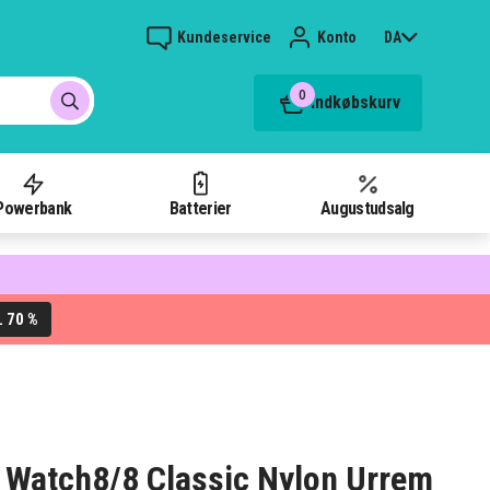
Kundeservice
Konto
DA
0
Indkøbskurv
Powerbank
Batterier
Augustudsalg
70 %
L
Watch8/8 Classic Nylon Urrem