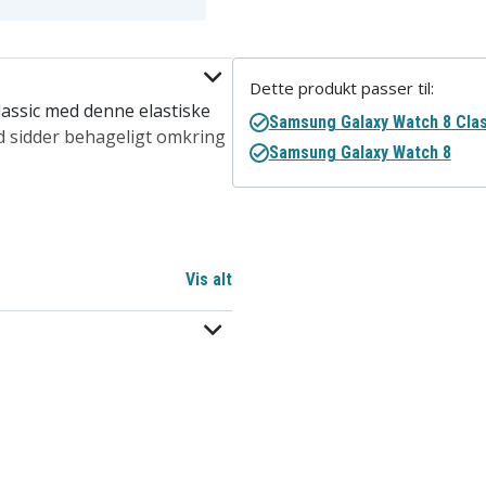
Dette produkt passer til:
assic med denne elastiske
Samsung Galaxy Watch 8 Clas
id sidder behageligt omkring
Samsung Galaxy Watch 8
Vis alt
te
ic 46mm, Galaxy Watch8
assic urrem – orange
et elastiske og bløde