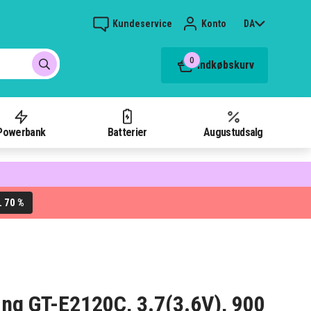
Kundeservice
Konto
DA
0
Indkøbskurv
Powerbank
Batterier
Augustudsalg
70 %
L
ung GT-E2120C, 3.7(3.6V), 900