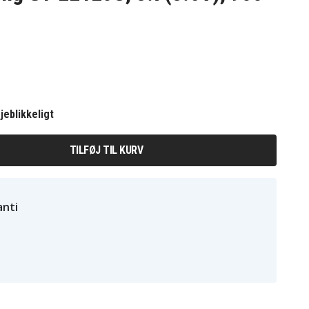
jeblikkeligt
TILFØJ TIL KURV
nti