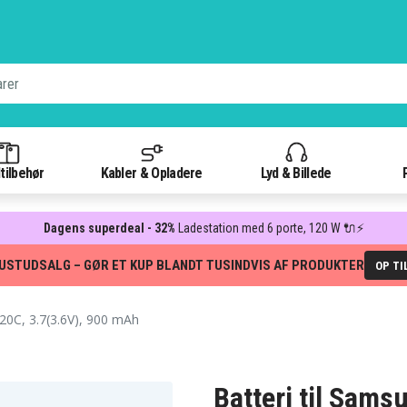
tilbehør
Kabler & Opladere
Lyd & Billede
Dagens superdeal - 32%
Ladestation med 6 porte, 120 W 🔌⚡
USTUDSALG – GØR ET KUP BLANDT TUSINDVIS AF PRODUKTER
OP TI
0C, 3.7(3.6V), 900 mAh
Batteri til Sams