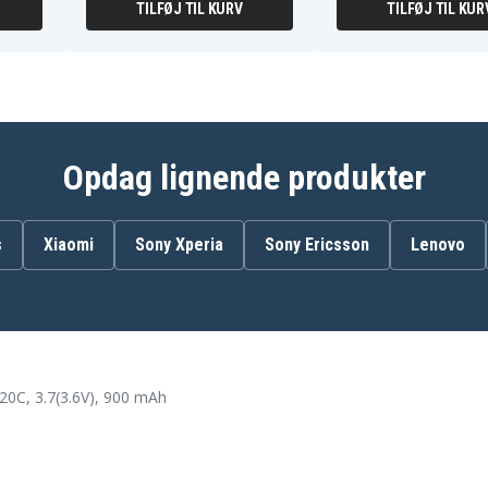
TILFØJ TIL KURV
TILFØJ TIL KUR
Opdag lignende produkter
s
Xiaomi
Sony Xperia
Sony Ericsson
Lenovo
0C, 3.7(3.6V), 900 mAh