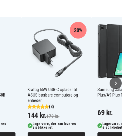
20%
Kraftig 65W USB-C oplader til
Samsung Galaxy Tab 
58B
ASUS bærbare computere og
Plus/A9 Plus Flip Cove
enheder
(3)
69 kr.
144 kr.
179 kr.
eres
Lagervare, der kan leveres
Lagervare, der kan l
øjeblikkeligt
øjeblikkeligt