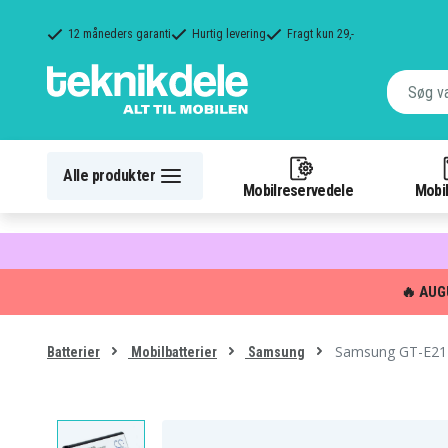
12 måneders garanti
Hurtig levering
Fragt kun 29,-
Alle produkter
Mobilreservedele
Mobil
🔥 AUG
Samsung GT-E212
Batterier
Mobilbatterier
Samsung