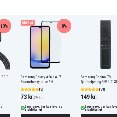
UDSALG
Samsung Diva Diamond
13%
8%
Samsung E2652W
Samsung GT-C5130S
Samsung GT-E2120
Samsung GT-S5150
Samsung SGH-B108
Samsung SGH-L258
Samsung SGH-W539
 USB-C,
Samsung Galaxy A26 / A17
Samsung Original TV-
Skærmbeskyttelse 9H
fjernbetjening BN59-013
(5)
(53)
73 kr.
149 kr.
79 kr.
es
Lagervare, der kan leveres
Lagervare, der kan lev
øjeblikkeligt
øjeblikkeligt