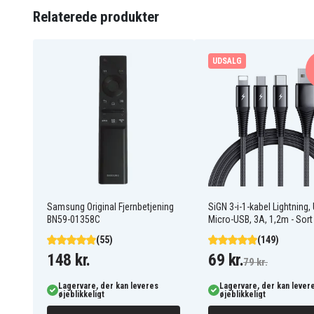
Relaterede produkter
Batteriet er kompatibelt med følgende produkter:
UDSALG
Samsung Beat S
Samsung Champ
Samsung Diva Folder
Samsung E2652
Samsung GT-C3300
Samsung GT-C3300K
Samsung GT-C5130U
Samsung GT-E1110C
Samsung GT-E2120C
Samsung GT-E3300
Samsung M3200
Samsung Player Mini
Samsung SGH-CC03
Samsung SGH-L250
Samsung SGH-M128
Samsung SGH-M628
Samsung SGH-X989
Samsung Original Fjernbetjening
SiGN 3-i-1-kabel Lightning,
BN59-01358C
Micro-USB, 3A, 1,2m - Sort
(55)
(149)
148 kr.
69 kr.
79 kr.
Lagervare, der kan leveres
Lagervare, der kan lever
øjeblikkeligt
øjeblikkeligt