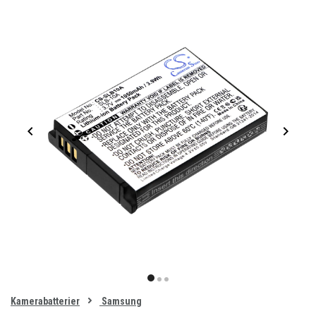
Item
1
item
item
item
of
0
Kamerabatterier
Samsung
1
2
3