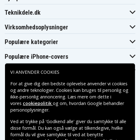
Teknikdele.dk
Virksomhedsoplysninger
Populære kategorier
Populære iPhone-covers
Populære Samsung-covers
VI ANVENDER COOKIES
For at give dig den bedste oplevelse anvender vi cookies
og andre teknologier. Cookies kan bruges til personlig og
ikke-personlig annoncering. Læs mere om dette i
vores
cookiepolitik
og om, hvordan
Google behandler
Betalingsmuligheder
personoplysninger
.
Ved at trykke på 'Godkend alle' giver du samtykke til alle
Leveringsmuligheder
disse formål. Du kan også vælge at tilkendegive, hvilke
formål du vil give samtykke til ved at benytte