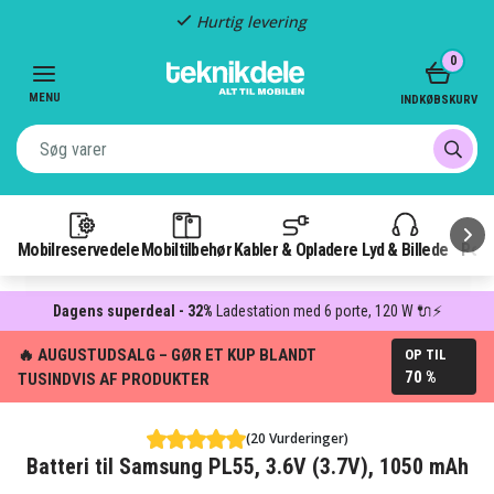
Hurtig levering
Item
0
2
of
MENU
INDKØBSKURV
3
Mobilreservedele
Mobiltilbehør
Kabler & Opladere
Lyd & Billede
Pow
Dagens superdeal - 32%
Ladestation med 6 porte, 120 W 🔌⚡
🔥 AUGUSTUDSALG – GØR ET KUP BLANDT
OP TIL
70 %
TUSINDVIS AF PRODUKTER
(20 Vurderinger)
Batteri til Samsung PL55, 3.6V (3.7V), 1050 mAh