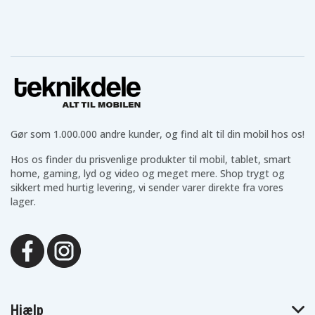
Samsung NV9
Samsung P1000
M310W
Samsung P800
Samsung PL50
Samsung PL51
Samsung PL55
Samsung PL57
Samsung PL60
Samsung PL65
Samsung PL70
Samsung SL102
Samsung SL202
Samsung SL420
Samsung SL502
Samsung SL620
Samsung SL720
Samsung SL820
Samsung
Samsung TL9
Samsung WB150
WB150F
Samsung
Samsung
Samsung WB151
WB151F
WB152F
Samsung
Samsung
Samsung
Gør som 1.000.000 andre kunder, og find alt til din mobil hos os!
WB200F
WB2100
WB250F
Samsung
Hos os finder du prisvenlige produkter til mobil, tablet, smart
Samsung WB500
Samsung WB550
WB280F
home, gaming, lyd og video og meget mere. Shop trygt og
Samsung WB690
Samsung WB700
Samsung WB710
sikkert med hurtig levering, vi sender varer direkte fra vores
Samsung
Samsung WB750
Samsung WB850
lager.
WB800F
Samsung
Samsung
WB850F
WB855F
Hjælp