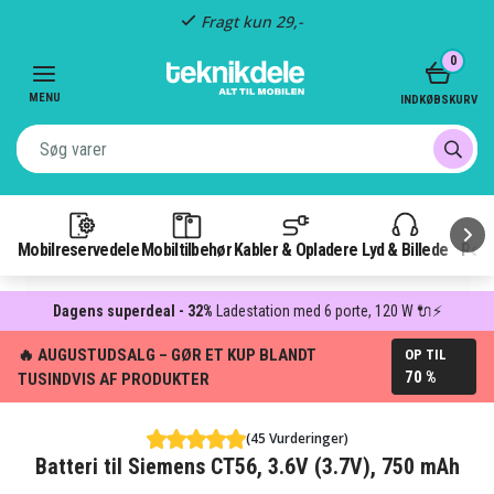
Fragt kun 29,-
Item
0
4
of
MENU
INDKØBSKURV
3
Mobilreservedele
Mobiltilbehør
Kabler & Opladere
Lyd & Billede
Pow
Dagens superdeal - 32%
Ladestation med 6 porte, 120 W 🔌⚡
🔥 AUGUSTUDSALG – GØR ET KUP BLANDT
OP TIL
70 %
TUSINDVIS AF PRODUKTER
(45 Vurderinger)
Batteri til Siemens CT56, 3.6V (3.7V), 750 mAh