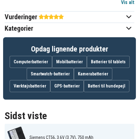
Vis alt
3,6 (3,7) V
Spænding
Vurderinger
Siemens
Passer til mærket
Kategorier
750 mAh
Kapacitet
Opdag lignende produkter
Batteriet erstatter:
L36145-K1310-
L36880-N5601-
EBA-510
Computerbatterier
Mobilbatterier
Batterier til tablets
X401
A100
S30852-D1752-
V30145-K1310-
X1
X250
Smartwatch-batterier
Kamerabatterier
Værktøjsbatterier
GPS-batterier
Batteri til hundepejl
Batteriet er kompatibelt med følgende produkter:
Siemens A51
Siemens A52
Siemens A55
Siemens A56
Siemens A57
Siemens A60
Sidst viste
Siemens A62
Siemens A65
Siemens A70
Siemens A75
Siemens C55
Siemens C56
Siemens C60
Siemens C61
Siemens C70
Siemens
Siemens CT56, 3.6V (3.7V), 750 mAh
Siemens C71
Siemens CT56
Gigaset 4015