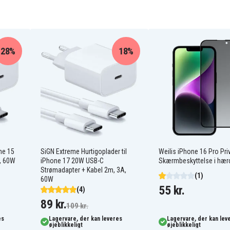
28%
18%
one 15
SiGN Extreme Hurtigoplader til
Weilis iPhone 16 Pro Pri
, 60W
iPhone 17 20W USB-C
Skærmbeskyttelse i hærd
Strømadapter + Kabel 2m, 3A,
(1)
60W
55 kr.
(4)
89 kr.
109 kr.
es
Lagervare, der kan leveres
Lagervare, der kan lev
øjeblikkeligt
øjeblikkeligt