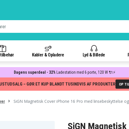
tilbehør
Kabler & Opladere
Lyd & Billede
Dagens superdeal - 32%
Ladestation med 6 porte, 120 W 🔌⚡
USTUDSALG – GØR ET KUP BLANDT TUSINDVIS AF PRODUKTER
OP TI
SiGN Magnetisk Cover iPhone 16 Pro med linsebeskyttelse og 
ver
SiGN Magnetisk 