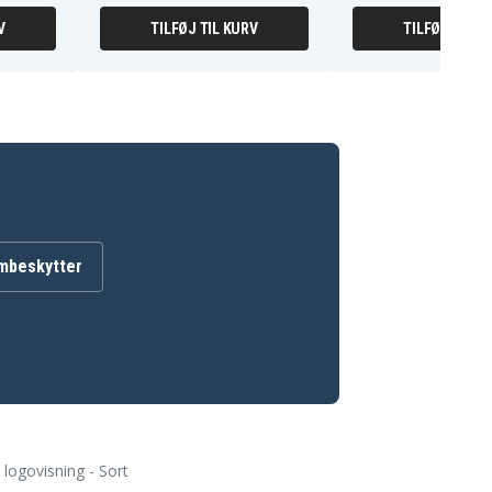
V
TILFØJ TIL KURV
TILFØJ TIL K
mbeskytter
logovisning - Sort