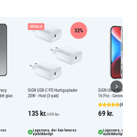
UDSALG
32%
vacy
SiGN USB-C PD Hurtigoplader
SiGN Ultra Slim Cover t
et glas
20W - Hvid (3-pak)
16 Pro - Gennemsigtig
(4)
135 kr.
69 kr.
199 kr.
eres
Lagervare, der kan leveres
Lagervare, der kan l
øjeblikkeligt
øjeblikkeligt