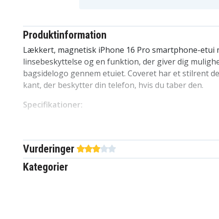
Produktinformation
Lækkert, magnetisk iPhone 16 Pro smartphone-etui
linsebeskyttelse og en funktion, der giver dig muligh
bagsidelogo gennem etuiet. Coveret har et stilrent d
kant, der beskytter din telefon, hvis du taber den.
Specifikationer:
Kompatibel med: iPhone 16 Pro
Materiale: TPU+PC plast
Sort farve
Vurderinger
Kategorier
SN-TPU16PRS
Artikkelnr
7350149975206
EAN / GTIN
Cover
Produkttype