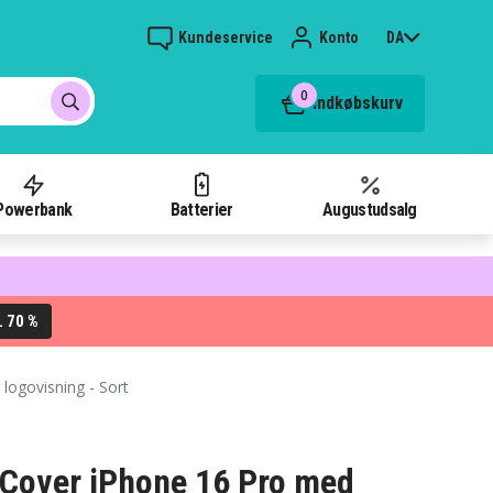
Kundeservice
Konto
DA
0
Indkøbskurv
Powerbank
Batterier
Augustudsalg
70 %
L
logovisning - Sort
Cover iPhone 16 Pro med