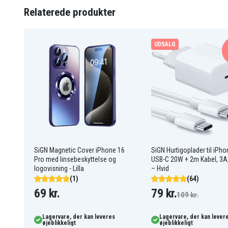
Relaterede produkter
SiGN
Varemærke
Sort
Farve
UDSALG
Plastik
Materiale
SiGN Magnetic Cover iPhone 16
SiGN Hurtigoplader til iPh
Pro med linsebeskyttelse og
USB-C 20W + 2m Kabel, 3A
logovisning - Lilla
– Hvid
(1)
(64)
69 kr.
79 kr.
109 kr.
Lagervare, der kan leveres
Lagervare, der kan lever
øjeblikkeligt
øjeblikkeligt