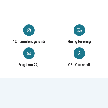
SN-TCF07B
Artikkelnr
7350149971611
EAN / GTIN
Vægoplader
Produkttype
SiGN
Varemærke
12 måneders garanti
Hurtig levering
3 A
Ampere
30 W
Effekt
Fragt kun 29,-
CE - Godkendt
USB-C
Ladeport
1x USB-C, 1 x USB-C
Antal udgange