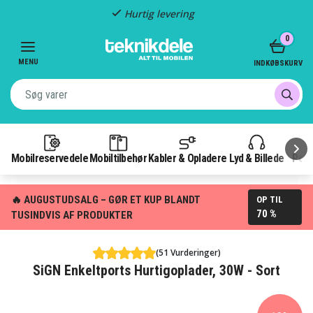
Hurtig levering
Item
0
2
of
MENU
INDKØBSKURV
3
Mobilreservedele
Mobiltilbehør
Kabler & Opladere
Lyd & Billede
Pow
🔥 AUGUSTUDSALG – GØR ET KUP BLANDT
OP TIL
70 %
TUSINDVIS AF PRODUKTER
(51 Vurderinger)
SiGN Enkeltports Hurtigoplader, 30W - Sort