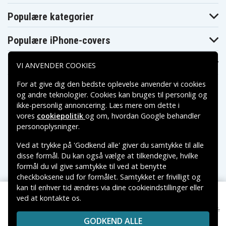
Populære kategorier
Populære iPhone-covers
Populære Samsung-covers
VI ANVENDER COOKIES
For at give dig den bedste oplevelse anvender vi cookies
og andre teknologier. Cookies kan bruges til personlig og
ikke-personlig annoncering. Læs mere om dette i
vores
cookiepolitik
og om, hvordan
Google behandler
Betalingsmuligheder
personoplysninger
.
Ved at trykke på 'Godkend alle' giver du samtykke til alle
Leveringsmuligheder
disse formål. Du kan også vælge at tilkendegive, hvilke
formål du vil give samtykke til ved at benytte
checkboksene ud for formålet. Samtykket er frivilligt og
kan til enhver tid ændres via dine cookieindstillinger eller
ved at kontakte os.
Copyright © 2026, Spares Nordic AB
69 kr.
SiGN Enkeltports Hurtigoplader, 30W - Sort
85 kr.
VAREMÆRKER NÆVNT PÅ DETTE WEB TILHØRER DE
GODKEND ALLE
RESPEKTIVE VAREMÆRKERS-EJER.