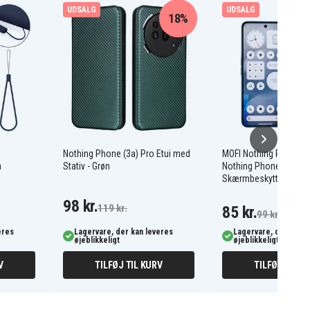
UDSALG
UDSALG
18%
Nothing Phone (3a) Pro Etui med
MOFI Nothing Phone (3
å
Stativ - Grøn
Nothing Phone (3a)
Skærmbeskyttelse
98 kr.
119 kr.
85 kr.
99 kr.
eres
Lagervare, der kan leveres
Lagervare, der kan l
øjeblikkeligt
øjeblikkeligt
V
TILFØJ TIL KURV
TILFØJ TIL K