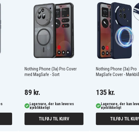
g konstruktion gør
ber, der giver højere
eskyttelseen er stødsikker
obil falder til jorden.
efri installation. Sammen
øj, der hjælper dig med
Nothing Phone (3a) Pro Cover
Nothing Phone (3a) Pro
med MagSafe - Sort
MagSafe Cover - Mørkbl
hjælper dig også med at
89 kr.
135 kr.
es
Lagervare, der kan leveres
Lagervare, der kan lev
eraftrykssensoren. Det
øjeblikkeligt
øjeblikkeligt
nemt kan låse mobilen op
TILFØJ TIL KURV
TILFØJ TIL KUR
å hverken touch eller