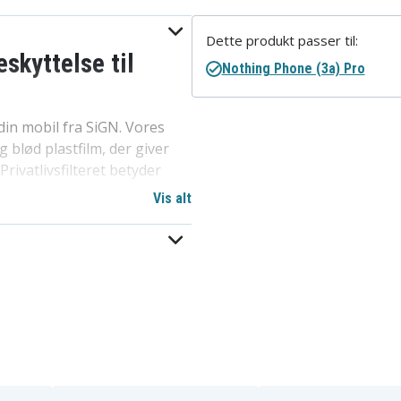
Dette produkt passer til:
skyttelse til
Nothing Phone (3a) Pro
in mobil fra SiGN. Vores
 blød plastfilm, der giver
rivatlivsfilteret betyder
drer folk omkring dig i at
Vis alt
g af materialer, der
ed monteringsværktøj til
som knive, mønter og
lade nogen mærker