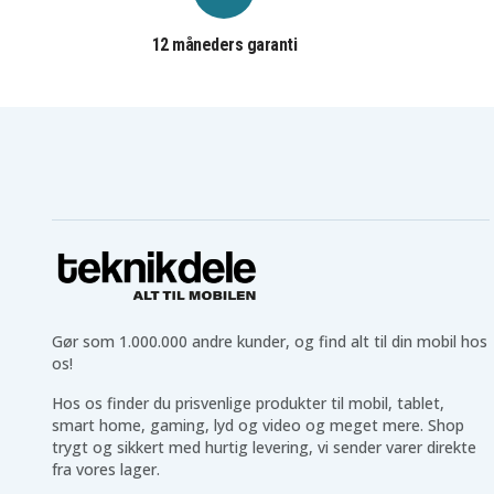
12 måneders garanti
SNSP-NA-NP3AP-PR
Artikkelnr
Skærmbeskyttelse
Produkttype
SiGN
Varemærke
Privacy
Feature
Gør som 1.000.000 andre kunder, og find alt til din mobil hos
os!
Plastik
Materiale
Hos os finder du prisvenlige produkter til mobil, tablet,
smart home, gaming, lyd og video og meget mere. Shop
trygt og sikkert med hurtig levering, vi sender varer direkte
fra vores lager.