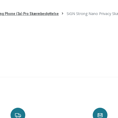
SiGN Strong Nano Privacy Skæ
ng Phone (3a) Pro Skærmbeskyttelse
teringsværktøj