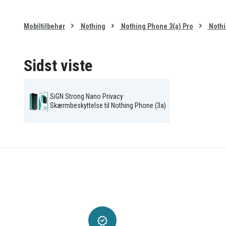
Specifikationer:
Mærke: SiGN
Mobiltilbehør
Nothing
Nothing Phone 3(a) Pro
Nothi
Materiale: Plastfilm
Features: Privacy
Sidst viste
Kompatibel med: Nothing Phone (3a) Pro
Emballagen indeholder: Skærmbeskyttelse, mon
SiGN Strong Nano Privacy
Skærmbeskyttelse til Nothing Phone (3a)