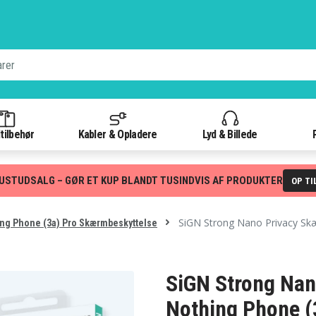
tilbehør
Kabler & Opladere
Lyd & Billede
USTUDSALG – GØR ET KUP BLANDT TUSINDVIS AF PRODUKTER
OP TI
SiGN Strong Nano Privacy Skæ
ng Phone (3a) Pro Skærmbeskyttelse
SiGN Strong Nan
Nothing Phone (