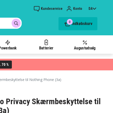
Kundeservice
Konto
DA
0
Indkøbskurv
Powerbank
Batterier
Augustudsalg
70 %
L
rmbeskyttelse til Nothing Phone (3a)
o Privacy Skærmbeskyttelse til
3a)