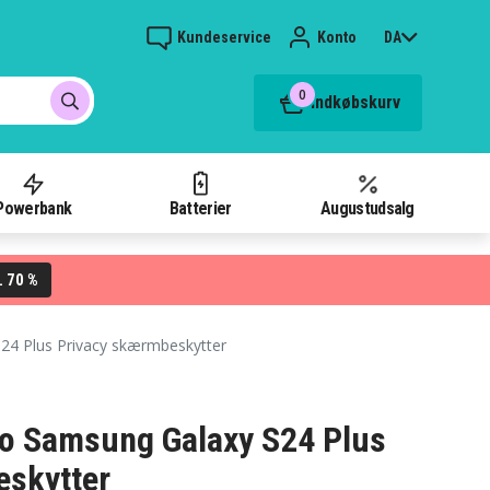
Kundeservice
Konto
DA
0
Indkøbskurv
Powerbank
Batterier
Augustudsalg
70 %
L
24 Plus Privacy skærmbeskytter
o Samsung Galaxy S24 Plus
eskytter