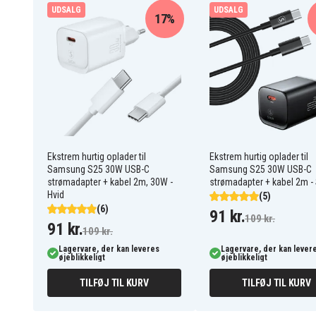
UDSALG
UDSALG
17%
Nano-skærmbeskyttere har karakteristiske egenskabe
modstandsdygtighed over for ridser og stød. Skærmb
beskytter effektivt mod en revnet skærm, hvis din mobil
Nem påføring med værktøjer
Skærmbeskytteren er meget nem at påføre med boble
med skærmbeskytteren kommer et monteringsværktøj
nemt at påføre beskyttelsen på skærmen. Værktøjet 
Ekstrem hurtig oplader til
Ekstrem hurtig oplader til
fastgøre dækslet på plads fejlfrit.
Samsung S25 30W USB-C
Samsung S25 30W USB-C
strømadapter + kabel 2m, 30W -
strømadapter + kabel 2m - 
Kompatibel med fingeraftryk
Hvid
(5)
(6)
91 kr.
109 kr.
Skærmbeskytteren fungerer godt sammen med finger
91 kr.
109 kr.
betyder, at du, der har fingeraftrykslås på mobilen, 
Lagervare, der kan leveres
Lagervare, der kan lever
som normalt. Skærmbeskytteren har ingen effekt på 
øjeblikkeligt
øjeblikkeligt
skærmopløsning.
TILFØJ TIL KURV
TILFØJ TIL KURV
Specifikationer: