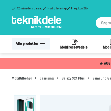
12 måneders garanti
Hurtig levering
Fragt kun 29,-
Alle produkter
Mobilreservedele
Mobil
🔥 AUG
Mobiltilbehør
Samsung
Galaxy S24 Plus
Samsung Gal