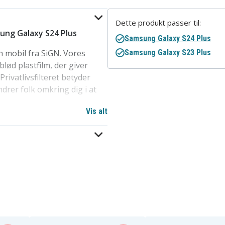
Dette produkt passer til:
ung Galaxy S24 Plus
Samsung Galaxy S24 Plus
n mobil fra SiGN. Vores
Samsung Galaxy S23 Plus
lød plastfilm, der giver
rivatlivsfilteret betyder
drer folk omkring dig i at
Vis alt
af materialer, der
ed monteringsværktøj til
som knive, mønter og
lade nogen mærker
konstruktion gør