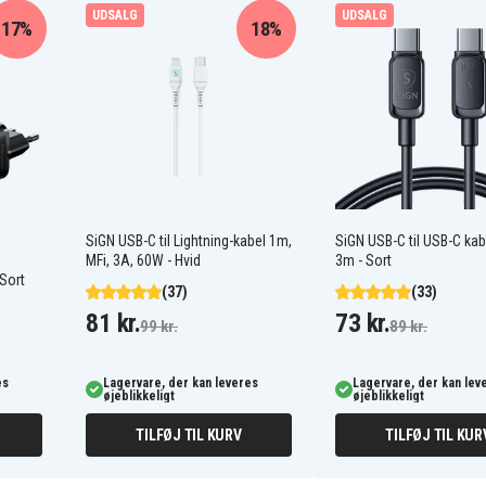
UDSALG
UDSALG
17%
18%
r, der giver højere
eskytteren er stødsikker og
 skulle flyve til jorden.
fri installation. Sammen
, der hjælper dig med
hjælper dig også med at
SiGN USB-C til Lightning-kabel 1m,
SiGN USB-C til USB-C ka
MFi, 3A, 60W - Hvid
3m - Sort
Sort
(37)
(33)
81 kr.
73 kr.
99 kr.
89 kr.
aftrykssensoren. Det
nemt kan låse mobilen op
es
Lagervare, der kan leveres
Lagervare, der kan lev
hverken touch eller
øjeblikkeligt
øjeblikkeligt
TILFØJ TIL KURV
TILFØJ TIL KUR