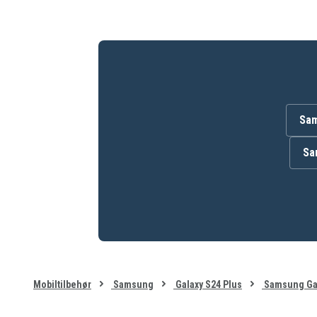
Kompatibel med: Samsung Galaxy S24 Plus
Materiale: Plastfilm
Pakken inkluderer: Skærmbeskytter og monter
Mærke: SiGN
Sam
Anvendelsesvejledning:
Sa
Mobiltilbehør
Samsung
Galaxy S24 Plus
Samsung Gal