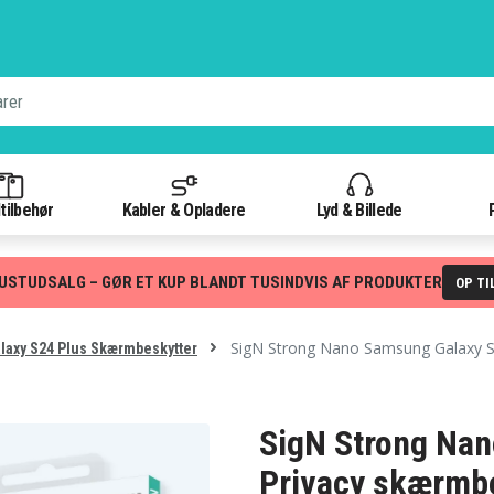
tilbehør
Kabler & Opladere
Lyd & Billede
USTUDSALG – GØR ET KUP BLANDT TUSINDVIS AF PRODUKTER
OP TI
SigN Strong Nano Samsung Galaxy S
axy S24 Plus Skærmbeskytter
SigN Strong Nan
Privacy skærmb