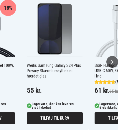
18%
bel 100W,
Weilis Samsung Galaxy S24 Plus
SiGN Hurtigopladerkabe
Privacy Skærmbeskyttelse i
USB-C 60W, 3A, 1m US
hærdet glas
Hvid
(504)
55 kr.
61 kr.
65 kr.
eres
Lagervare, der kan leveres
Lagervare, der kan l
øjeblikkeligt
øjeblikkeligt
V
TILFØJ TIL KURV
TILFØJ TIL K