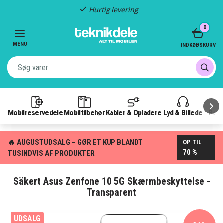
Hurtig levering
Item
0
2
of
MENU
INDKØBSKURV
3
Mobilreservedele
Mobiltilbehør
Kabler & Opladere
Lyd & Billede
Pow
🔥 AUGUSTUDSALG – GØR ET KUP BLANDT
OP TIL
70 %
TUSINDVIS AF PRODUKTER
Säkert Asus Zenfone 10 5G Skærmbeskyttelse -
Transparent
UDSALG