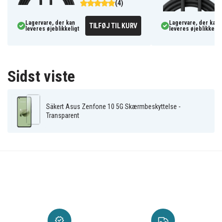
(4)
Lagervare, der kan
Lagervare, der kan
TILFØJ TIL KURV
leveres øjeblikkeligt
leveres øjeblikkelig
Sidst viste
Säkert Asus Zenfone 10 5G Skærmbeskyttelse -
Transparent