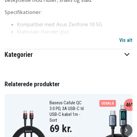
beskyttelse mod ridser, snavs og stød.
Specifikationer:
Kompatibel med: Asus Zenfone 10 5G
Materiale: Hærdet glas
Farve: Gennemsigtig
Vis alt
Kategorier
660407906A
Artikkelnr
Skærmbeskyttelse
Produkttype
Transparent
Farve
Relaterede produkter
Hærdet glas
Materiale
Baseus Cafule QC
UDSALG
46%
3.0 PD, 3A USB-C til
USB-C kabel 1m -
Sort
69 kr.