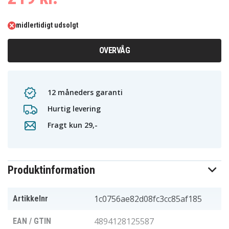
midlertidigt udsolgt
OVERVÅG
12 måneders garanti
Hurtig levering
Fragt kun 29,-
Produktinformation
1c0756ae82d08fc3cc85af185
Artikkelnr
4894128125587
EAN / GTIN