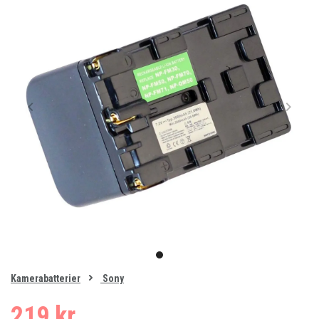
Item
1
item
of
0
Kamerabatterier
Sony
1
219 kr.