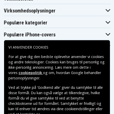
Sony DCR-
Sony DCR-
Sony DCR-
TRV25E
TRV260
TRV265
Virksomhedsoplysninger
Sony DCR-
Sony DCR-
Sony DCR-
TRV265E
TRV27
TRV270E
Sony DCR-
Sony DCR-
Sony DCR-
Populære kategorier
TRV27E
TRV280
TRV285E
Sony DCR-
Sony DCR-
Sony DCR-
TRV30
TRV300K
TRV30E
Populære iPhone-covers
Sony DCR-
Sony DCR-
Sony DCR-
TRV325
TRV33
TRV330
Sony DCR-
Sony DCR-
Sony DCR-
Populære Samsung-covers
VI ANVENDER COOKIES
TRV330E
TRV33E
TRV33K
Sony DCR-
Sony DCR-
Sony DCR-
TRV340
TRV340E
TRV345
For at give dig den bedste oplevelse anvender vi cookies
Sony DCR-
Sony DCR-
Sony DCR-
og andre teknologier. Cookies kan bruges til personlig og
TRV345E
TRV350
TRV351
ikke-personlig annoncering. Læs mere om dette i
Sony DCR-
Sony DCR-
Sony DCR-
vores
cookiepolitik
og om, hvordan
Google behandler
TRV355
TRV355E
TRV360
Betalingsmuligheder
personoplysninger
.
Sony DCR-
Sony DCR-
Sony DCR-
TRV361
TRV38
TRV39
Sony DCR-
Sony DCR-
Sony DCR-
Ved at trykke på 'Godkend alle' giver du samtykke til alle
TRV40
TRV40E
TRV430
Leveringsmuligheder
disse formål. Du kan også vælge at tilkendegive, hvilke
Sony DCR-
Sony DCR-
Sony DCR-
formål du vil give samtykke til ved at benytte
TRV430E
TRV460
TRV460E
Sony DCR-
Sony DCR-
Sony DCR-
checkboksene ud for formålet. Samtykket er frivilligt og
TRV480
TRV480E
TRV50
kan til enhver tid ændres via dine cookieindstillinger eller
Sony DCR-
Sony DCR-
Sony DCR-