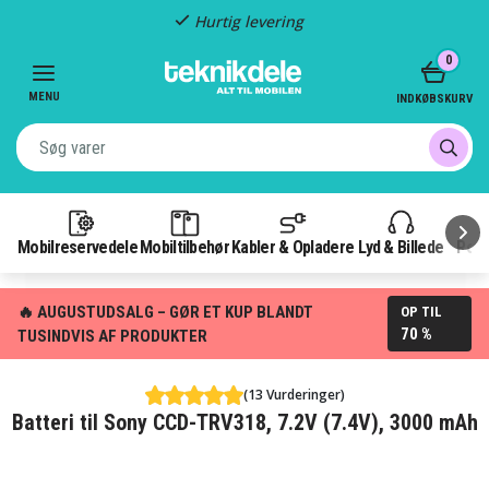
Hurtig levering
Item
0
2
of
MENU
INDKØBSKURV
3
Mobilreservedele
Mobiltilbehør
Kabler & Opladere
Lyd & Billede
Pow
🔥 AUGUSTUDSALG – GØR ET KUP BLANDT
OP TIL
70 %
TUSINDVIS AF PRODUKTER
(13 Vurderinger)
Batteri til Sony CCD-TRV318, 7.2V (7.4V), 3000 mAh