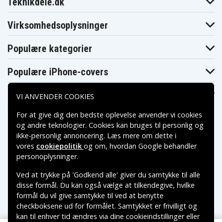
Sony DCR-HC37
Sony DCR-HC37E
Sony DCR-HC38
Teknikdele.dk
Sony DCR-HC38E
Sony DCR-HC39E
Sony DCR-HC40
Sony DCR-
Sony DCR-HC40E
Sony DCR-HC40S
Virksomhedsoplysninger
HC40W
Sony DCR-HC41
Sony DCR-HC42
Sony DCR-HC42E
Sony DCR-HC43E
Sony DCR-HC44E
Sony DCR-HC45
Populære kategorier
Sony DCR-HC45E
Sony DCR-HC46
Sony DCR-HC46E
Sony DCR-HC47
Sony DCR-HC47E
Sony DCR-HC48
Populære iPhone-covers
Sony DCR-HC48E
Sony DCR-HC51E
Sony DCR-HC52
Sony DCR-HC53E
Sony DCR-HC62
Sony DCR-HC62E
Sony DCR-HC65
Sony DCR-HC85
Sony DCR-HC85E
Populære Samsung-covers
VI ANVENDER COOKIES
Sony DCR-HC94E
Sony DCR-HC96
Sony DCR-HC96E
Sony DCR-
Sony DCR-SR100
Sony DCR-SR15E
For at give dig den bedste oplevelse anvender vi cookies
SR100E
og andre teknologier. Cookies kan bruges til personlig og
Sony DCR-
Sony DCR-
Sony DCR-SR200
SR15ES
SR190E
ikke-personlig annoncering. Læs mere om dette i
Sony DCR-
Sony DCR-
vores
cookiepolitik
og om, hvordan
Google behandler
Sony DCR-SR20E
SR200C
SR200E
Betalingsmuligheder
personoplysninger
.
Sony DCR-
Sony DCR-SR21E
Sony DCR-SR220
SR210E
Ved at trykke på 'Godkend alle' giver du samtykke til alle
Sony DCR-
Sony DCR-
Sony DCR-SR300
Leveringsmuligheder
SR220D
SR290E
disse formål. Du kan også vælge at tilkendegive, hvilke
Sony DCR-
Sony DCR-
formål du vil give samtykke til ved at benytte
Sony DCR-SR30E
SR300C
SR300E
checkboksene ud for formålet. Samtykket er frivilligt og
Sony DCR-SR32E
Sony DCR-SR33E
Sony DCR-SR35E
kan til enhver tid ændres via dine cookieindstillinger eller
Sony DCR-SR36E
Sony DCR-SR37E
Sony DCR-SR38E