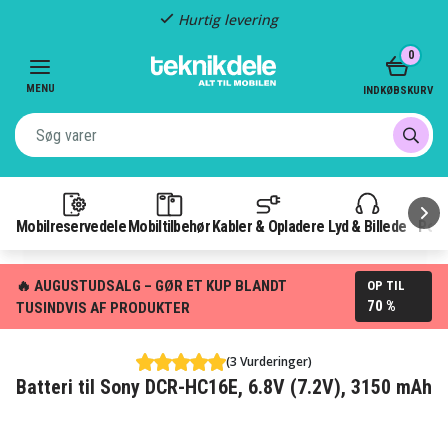
Hurtig levering
Item
0
2
of
MENU
INDKØBSKURV
3
Mobilreservedele
Mobiltilbehør
Kabler & Opladere
Lyd & Billede
Pow
🔥 AUGUSTUDSALG – GØR ET KUP BLANDT
OP TIL
70 %
TUSINDVIS AF PRODUKTER
(3 Vurderinger)
Batteri til Sony DCR-HC16E, 6.8V (7.2V), 3150 mAh