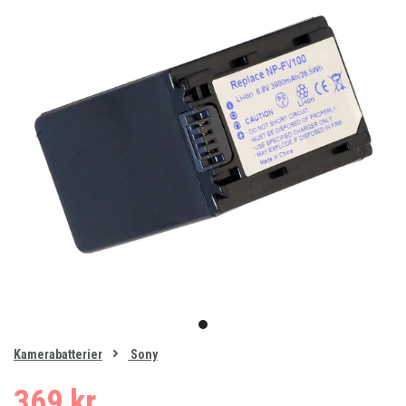
Item
1
item
of
0
Kamerabatterier
Sony
1
369 kr.