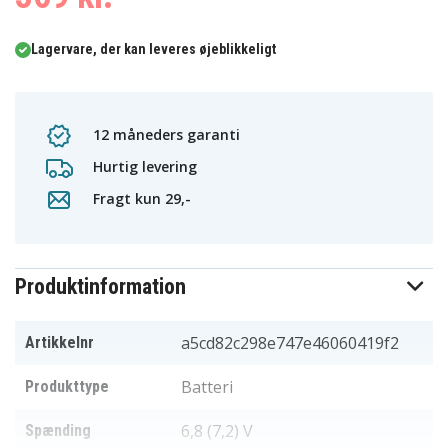
Lagervare, der kan leveres øjeblikkeligt
12 måneders garanti
Hurtig levering
Fragt kun 29,-
Produktinformation
a5cd82c298e747e46060419f2
Artikkelnr
Batteri
Produkttype
6,8 (7,2) V
Spænding