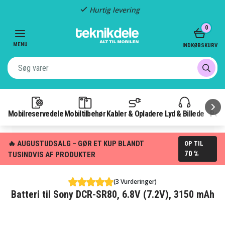
Hurtig levering
Item
0
2
of
MENU
INDKØBSKURV
3
Mobilreservedele
Mobiltilbehør
Kabler & Opladere
Lyd & Billede
Pow
🔥 AUGUSTUDSALG – GØR ET KUP BLANDT
OP TIL
70 %
TUSINDVIS AF PRODUKTER
(3 Vurderinger)
Batteri til Sony DCR-SR80, 6.8V (7.2V), 3150 mAh