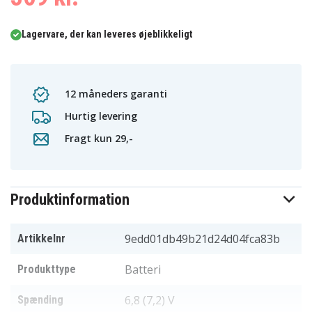
Lagervare, der kan leveres øjeblikkeligt
12 måneders garanti
Hurtig levering
Fragt kun 29,-
Produktinformation
9edd01db49b21d24d04fca83b
Artikkelnr
Batteri
Produkttype
6,8 (7,2) V
Spænding