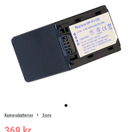
Item
1
item
of
0
Kamerabatterier
Sony
1
369 kr.