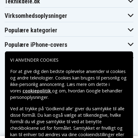
Sony DCR-HC37
Sony DCR-HC37E
Sony DCR-HC38
Teknikdele.dk
Sony DCR-HC38E
Sony DCR-HC39E
Sony DCR-HC40
Sony DCR-
Sony DCR-HC40E
Sony DCR-HC40S
Virksomhedsoplysninger
HC40W
Sony DCR-HC41
Sony DCR-HC42
Sony DCR-HC42E
Sony DCR-HC43E
Sony DCR-HC44E
Sony DCR-HC45
Populære kategorier
Sony DCR-HC45E
Sony DCR-HC46
Sony DCR-HC46E
Sony DCR-HC47
Sony DCR-HC47E
Sony DCR-HC48
Populære iPhone-covers
Sony DCR-HC48E
Sony DCR-HC51E
Sony DCR-HC52
Sony DCR-HC53E
Sony DCR-HC62
Sony DCR-HC62E
Sony DCR-HC65
Sony DCR-HC85
Sony DCR-HC85E
Populære Samsung-covers
VI ANVENDER COOKIES
Sony DCR-HC94E
Sony DCR-HC96
Sony DCR-HC96E
Sony DCR-
Sony DCR-SR100
Sony DCR-SR15E
For at give dig den bedste oplevelse anvender vi cookies
SR100E
og andre teknologier. Cookies kan bruges til personlig og
Sony DCR-
Sony DCR-
Sony DCR-SR200
SR15ES
SR190E
ikke-personlig annoncering. Læs mere om dette i
Sony DCR-
Sony DCR-
vores
cookiepolitik
og om, hvordan
Google behandler
Sony DCR-SR20E
SR200C
SR200E
Betalingsmuligheder
personoplysninger
.
Sony DCR-
Sony DCR-SR21E
Sony DCR-SR220
SR210E
Ved at trykke på 'Godkend alle' giver du samtykke til alle
Sony DCR-
Sony DCR-
Sony DCR-SR300
Leveringsmuligheder
SR220D
SR290E
disse formål. Du kan også vælge at tilkendegive, hvilke
Sony DCR-
Sony DCR-
formål du vil give samtykke til ved at benytte
Sony DCR-SR30E
SR300C
SR300E
checkboksene ud for formålet. Samtykket er frivilligt og
Sony DCR-SR32E
Sony DCR-SR33E
Sony DCR-SR35E
kan til enhver tid ændres via dine cookieindstillinger eller
Sony DCR-SR36E
Sony DCR-SR37E
Sony DCR-SR38E