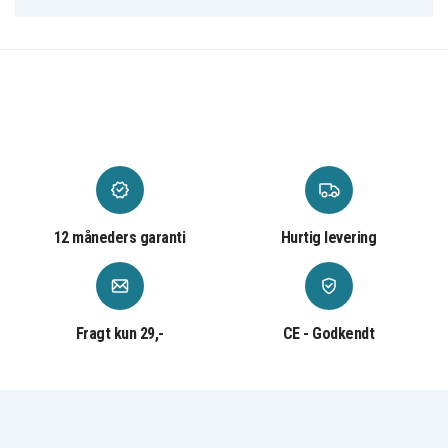
DVD203
DVD203E
DVD205
Sony DCR-
Sony DCR-
Sony DCR-
DVD205E
DVD304E
DVD305
Sony DCR-
Sony DCR-
Sony DCR-
DVD305E
DVD306
DVD306E
Sony DCR-
Sony DCR-
Sony DCR-
DVD308
DVD308E
DVD310E
Sony DCR-
Sony DCR-
Sony DCR-
DVD403
DVD403E
DVD404E
Sony DCR-
Sony DCR-
Sony DCR-
DVD405
DVD405E
DVD406
Sony DCR-
Sony DCR-
Sony DCR-
DVD406E
DVD407E
DVD408
Sony DCR-
Sony DCR-
Sony DCR-
12 måneders garanti
Hurtig levering
DVD408E
DVD410E
DVD450
Sony DCR-
Sony DCR-
Sony DCR-
DVD450E
DVD505
DVD505E
Sony DCR-
Sony DCR-
Sony DCR-
DVD506
DVD506E
DVD508
Sony DCR-
Sony DCR-
Sony DCR-
Fragt kun 29,-
CE - Godkendt
DVD508E
DVD510E
DVD602
Sony DCR-
Sony DCR-
Sony DCR-
DVD602E
DVD605
DVD605E
Sony DCR-
Sony DCR-
Sony DCR-
DVD610
DVD650E
DVD653
Sony DCR-
Sony DCR-
Sony DCR-
DVD653E
DVD703
DVD703E