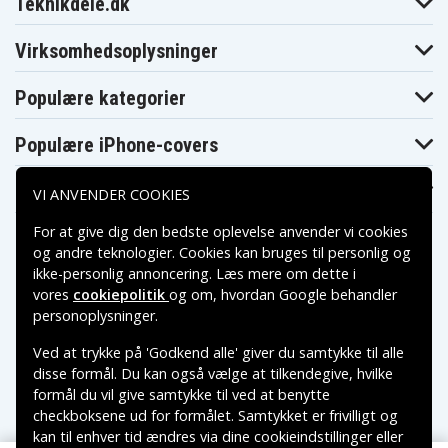
Sony DCR-HC37
Sony DCR-HC37E
Sony DCR-HC38
Teknikdele.dk
Sony DCR-HC38E
Sony DCR-HC39E
Sony DCR-HC40
Sony DCR-
Sony DCR-HC40E
Sony DCR-HC40S
Virksomhedsoplysninger
HC40W
Sony DCR-HC41
Sony DCR-HC42
Sony DCR-HC42E
Sony DCR-HC43E
Sony DCR-HC44E
Sony DCR-HC45
Populære kategorier
Sony DCR-HC45E
Sony DCR-HC46
Sony DCR-HC46E
Sony DCR-HC47
Sony DCR-HC47E
Sony DCR-HC48
Populære iPhone-covers
Sony DCR-HC48E
Sony DCR-HC51E
Sony DCR-HC52
Sony DCR-HC53E
Sony DCR-HC62
Sony DCR-HC62E
Sony DCR-HC65
Sony DCR-HC85
Sony DCR-HC85E
Populære Samsung-covers
VI ANVENDER COOKIES
Sony DCR-HC94E
Sony DCR-HC96
Sony DCR-HC96E
Sony DCR-
Sony DCR-SR100
Sony DCR-SR15E
For at give dig den bedste oplevelse anvender vi cookies
SR100E
og andre teknologier. Cookies kan bruges til personlig og
Sony DCR-
Sony DCR-
Sony DCR-SR200
SR15ES
SR190E
ikke-personlig annoncering. Læs mere om dette i
Sony DCR-
Sony DCR-
vores
cookiepolitik
og om, hvordan
Google behandler
Sony DCR-SR20E
SR200C
SR200E
Betalingsmuligheder
personoplysninger
.
Sony DCR-
Sony DCR-SR21E
Sony DCR-SR220
SR210E
Ved at trykke på 'Godkend alle' giver du samtykke til alle
Sony DCR-
Sony DCR-
Sony DCR-SR300
Leveringsmuligheder
SR220D
SR290E
disse formål. Du kan også vælge at tilkendegive, hvilke
Sony DCR-
Sony DCR-
formål du vil give samtykke til ved at benytte
Sony DCR-SR30E
SR300C
SR300E
checkboksene ud for formålet. Samtykket er frivilligt og
Sony DCR-SR32E
Sony DCR-SR33E
Sony DCR-SR35E
kan til enhver tid ændres via dine cookieindstillinger eller
Sony DCR-SR36E
Sony DCR-SR37E
Sony DCR-SR38E