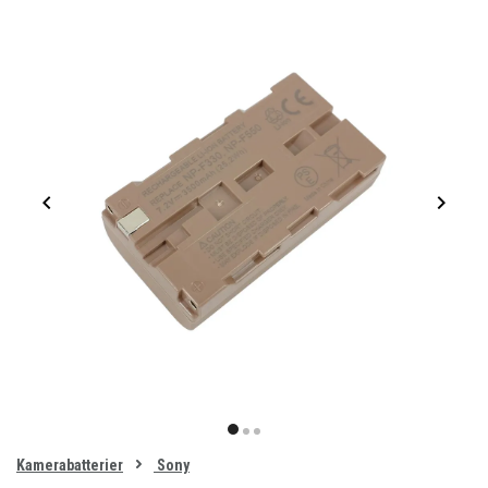
Item
1
item
item
item
of
0
Kamerabatterier
Sony
1
2
3