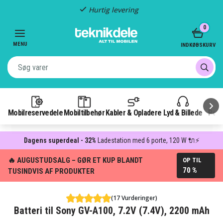
Hurtig levering
Item
0
2
of
MENU
INDKØBSKURV
3
Mobilreservedele
Mobiltilbehør
Kabler & Opladere
Lyd & Billede
Pow
Dagens superdeal - 32%
Ladestation med 6 porte, 120 W 🔌⚡
🔥 AUGUSTUDSALG – GØR ET KUP BLANDT
OP TIL
70 %
TUSINDVIS AF PRODUKTER
(17 Vurderinger)
Batteri til Sony GV-A100, 7.2V (7.4V), 2200 mAh