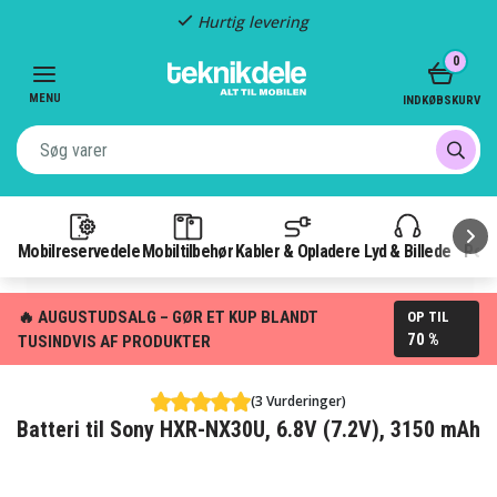
Hurtig levering
Item
0
2
of
MENU
INDKØBSKURV
3
Mobilreservedele
Mobiltilbehør
Kabler & Opladere
Lyd & Billede
Pow
🔥 AUGUSTUDSALG – GØR ET KUP BLANDT
OP TIL
70 %
TUSINDVIS AF PRODUKTER
(3 Vurderinger)
Batteri til Sony HXR-NX30U, 6.8V (7.2V), 3150 mAh