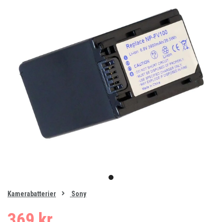
Item
1
item
of
0
Kamerabatterier
Sony
1
369 kr.