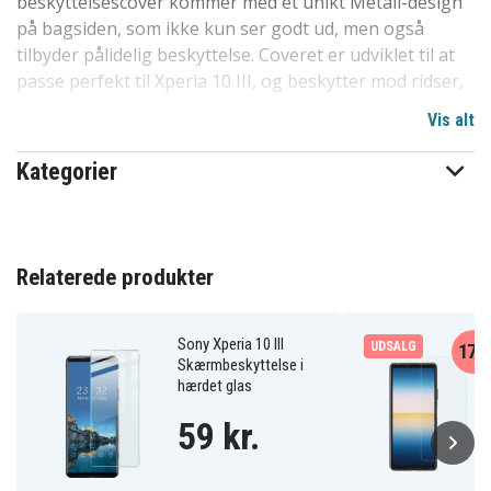
beskyttelsescover kommer med et unikt Metall-design
på bagsiden, som ikke kun ser godt ud, men også
tilbyder pålidelig beskyttelse. Coveret er udviklet til at
passe perfekt til Xperia 10 III, og beskytter mod ridser,
støv og snavs.
Vis alt
Vores design er fri for skarpe kanter og nemt at
Kategorier
montere eller fjerne fra din mobil, uden risiko for ridser
eller andre skader. Det er et af de mest populære
covervalg på markedet af en grund. Høj kvalitet til en
overkommelig pris, dette cover står stærkt i
Relaterede produkter
konkurrencen. Et fremragende valg til at beskytte
telefoner i familien, blandt børn og venner. Specielt
tilpasset til Xperia 10 III.
Sony Xperia 10 III
UDSALG
17%
Skærmbeskyttelse i
hærdet glas
Produktdetaljer:
59 kr.
-Specielt designet til Xperia 10 III, kompatibel med
trådløs opladning.