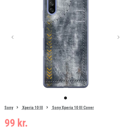
Item
1
item
of
0
Sony
Xperia 10 III
Sony Xperia 10 III Cover
1
99 kr.