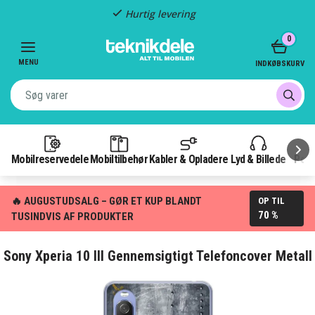
Hurtig levering
Item
0
2
of
MENU
INDKØBSKURV
3
Mobilreservedele
Mobiltilbehør
Kabler & Opladere
Lyd & Billede
Pow
🔥 AUGUSTUDSALG – GØR ET KUP BLANDT
OP TIL
70 %
TUSINDVIS AF PRODUKTER
Sony Xperia 10 III Gennemsigtigt Telefoncover Metall