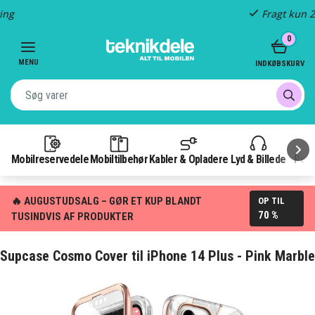
Fragt kun 29,-
Item
0
3
of
MENU
INDKØBSKURV
3
Mobilreservedele
Mobiltilbehør
Kabler & Opladere
Lyd & Billede
Pow
🔥 AUGUSTUDSALG – GØR ET KUP BLANDT
OP TIL
70 %
TUSINDVIS AF PRODUKTER
Supcase Cosmo Cover til iPhone 14 Plus - Pink Marble