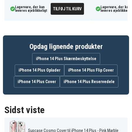
iPhone 14 Plus
Lagervare, der kan
Lagervare, der kan
TILFØJ TIL KURV
Slankere form for pansret beskyttelse
leveres øjeblikkeligt
leveres øjeblikkelig
Fremstillet af stødabsorberende TPU og
forstærkende polykarbonat
Dæmper effektivt kraftige fald
Frontrammen adskiller skærmen fra flade
Opdag lignende produkter
overflader
Dekorativ styling giver telefonen et unikt
iPhone 14 Plus Skærmbeskyttelse
udseende
iPhone 14 Plus Oplader
iPhone 14 Plus Flip Cover
120350
Artikkelnr
iPhone 14 Plus Cover
iPhone 14 Plus Reservedele
843439119406
EAN / GTIN
Cover
Produkttype
Sidst viste
Supcase
Varemærke
Grå, Rosa
Farve
Supcase Cosmo Cover til iPhone 14 Plus - Pink Marble