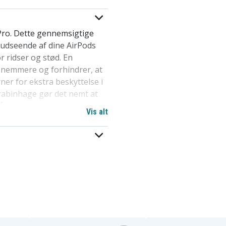
Pro. Dette gennemsigtige
e udseende af dine AirPods
or ridser og stød. En
 nemmere og forhindrer, at
ner for ekstra beskyttelse i
rabinhage gør det nemt at
å du altid har dine
Vis alt
tion, bærerem med