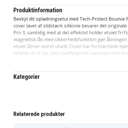
Produktinformation
Beskyt dit opladningsetui med Tech-Protect Bounce 
cover lavet af slidstærk silikone bevarer det original
Pro 3, samtidig med at det effektivt holder etuiet fri f
magnetisk lås med sikkerhedsfunktion gør åbningen
etuiet åbner ved et uheld. Etuiet har forstærkede hjør
tilfælde af et tab. Den medfølgende bærerem med ka
fastgøre etuiet til din nøglering, rygsæk eller bælte, s
hovedtelefoner lige ved hånden.
Kategorier
Specifikationer:
Mærke:
Tech-Protect
Model:
Bounce Pro
Farve:
Gennemsigtig
Materiale:
Silikone
Relaterede produkter
Funktioner:
Magnetisk lås med sikkerhedsfunk
karabinhage