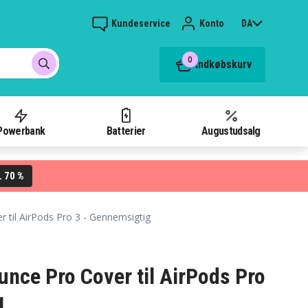
Kundeservice
Konto
DA
0
Indkøbskurv
Powerbank
Batterier
Augustudsalg
70 %
L
 til AirPods Pro 3 - Gennemsigtig
nce Pro Cover til AirPods Pro
g