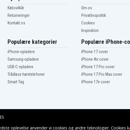
Købsvilkår
Om os
Returneringer
Privatlivspolitik
Kontakt os
Cookies
Inspiration
Populære kategorier
Populære iPhone-co
iPhone-opladere
iPhone 17 cover
Samsung-opladere
iPhone Air cover
USB-C-opladere
iPhone 17 Pro cover
Trådløse høretelefoner
iPhone 17 Pro Max cover
Smart Tag
iPhone 17e cover
ES
edste oplevelse anvender vi cookies og andre teknologier. Cookies ka
Leveringsmuligheder