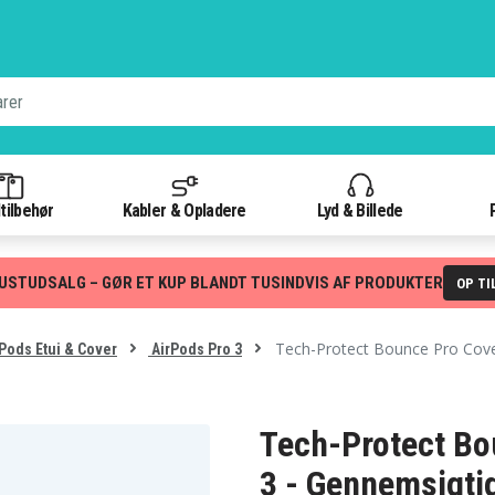
tilbehør
Kabler & Opladere
Lyd & Billede
USTUDSALG – GØR ET KUP BLANDT TUSINDVIS AF PRODUKTER
OP TI
Tech-Protect Bounce Pro Cover
Pods Etui & Cover
AirPods Pro 3
Tech-Protect Bou
3 - Gennemsigti