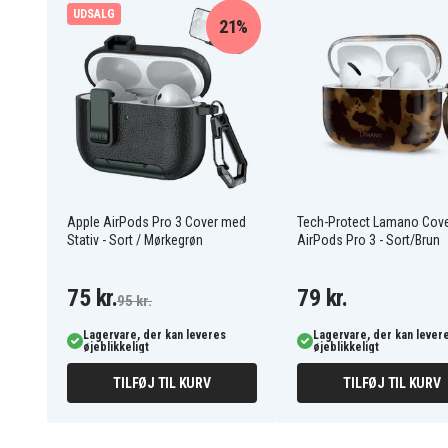
Kompatibel med:
Apple AirPods Pro 3
UDSALG
21%
Fordele ved Apple AirPods Pro 3 cover -
Beskytter effektivt mod ridser og stød
Magnetisk lukning forhindrer, at etuiet åbnes v
Bærerem med karabinhage for praktisk opbeva
Bevarer hovedtelefonernes originale design
208875
Artikkelnr
Apple AirPods Pro 3 Cover med
Tech-Protect Lamano Cove
Stativ - Sort / Mørkegrøn
AirPods Pro 3 - Sort/Brun
5906302392681
EAN / GTIN
Cover
Produkttype
75 kr.
79 kr.
95 kr.
Tech-Protect
Varemærke
Lagervare, der kan leveres
Lagervare, der kan lever
øjeblikkeligt
øjeblikkeligt
Stativ, Kompatibel med trådløs 
Feature
TILFØJ TIL KURV
TILFØJ TIL KURV
Transparent
Farve