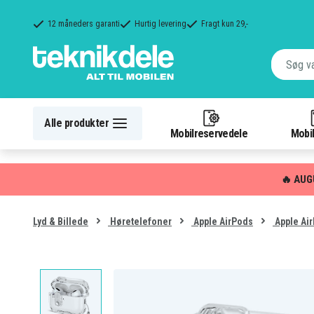
12 måneders garanti
Hurtig levering
Fragt kun 29,-
Alle produkter
Mobilreservedele
Mobil
🔥 AUG
Lyd & Billede
Høretelefoner
Apple AirPods
Apple Air