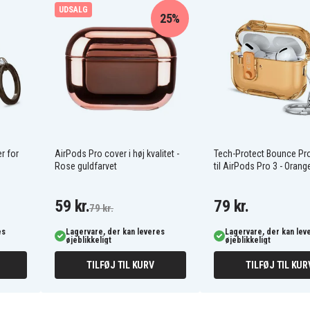
UDSALG
25%
 Gennemsigtig
ed et uheld
ring
r for
AirPods Pro cover i høj kvalitet -
Tech-Protect Bounce Pr
Rose guldfarvet
til AirPods Pro 3 - Orang
59 kr.
79 kr.
79 kr.
es
Lagervare, der kan leveres
Lagervare, der kan lev
øjeblikkeligt
øjeblikkeligt
opladning
TILFØJ TIL KURV
TILFØJ TIL KUR