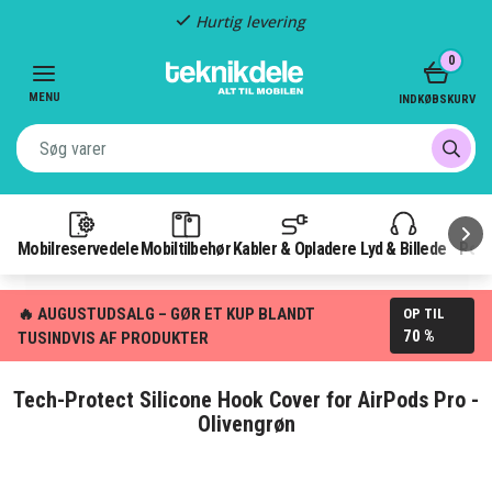
Hurtig levering
Item
0
2
of
MENU
INDKØBSKURV
3
Mobilreservedele
Mobiltilbehør
Kabler & Opladere
Lyd & Billede
Pow
🔥 AUGUSTUDSALG – GØR ET KUP BLANDT
OP TIL
70 %
TUSINDVIS AF PRODUKTER
Tech-Protect Silicone Hook Cover for AirPods Pro -
Olivengrøn