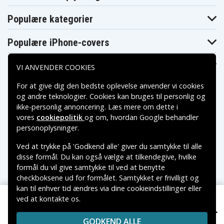
Populære kategorier
Populære iPhone-covers
Populære Samsung-covers
VI ANVENDER COOKIES
For at give dig den bedste oplevelse anvender vi cookies
og andre teknologier. Cookies kan bruges til personlig og
ikke-personlig annoncering. Læs mere om dette i
vores
cookiepolitik
og om, hvordan
Google behandler
Betalingsmuligheder
personoplysninger
.
Ved at trykke på 'Godkend alle' giver du samtykke til alle
Leveringsmuligheder
disse formål. Du kan også vælge at tilkendegive, hvilke
formål du vil give samtykke til ved at benytte
checkboksene ud for formålet. Samtykket er frivilligt og
kan til enhver tid ændres via dine cookieindstillinger eller
ved at kontakte os.
Copyright © 2026, Spares Nordic AB
Tech-Protect Silicone Hook Cover for AirPods Pro -
59 kr.
VAREMÆRKER NÆVNT PÅ DETTE WEB TILHØRER DE
Olivengrøn
GODKEND ALLE
RESPEKTIVE VAREMÆRKERS-EJER.