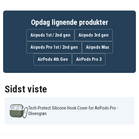
Blødt silikone giver komfortabelt greb og
beskytter mod stød
Opdag lignende produkter
203370
Artikkelnr
Airpods 1st / 2nd gen
Airpods 3rd gen
5906302333189
EAN / GTIN
Airpods Pro 1st / 2nd gen
Airpods Max
Cover
Produkttype
AirPods 4th Gen
AirPods Pro 3
Tech-Protect
Varemærke
Grøn
Farve
Sidst viste
Silikone
Materiale
Tech-Protect Silicone Hook Cover for AirPods Pro -
Olivengrøn