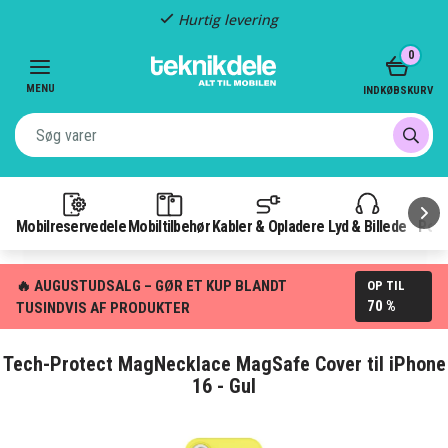
Hurtig levering
Item
0
2
of
MENU
INDKØBSKURV
3
Mobilreservedele
Mobiltilbehør
Kabler & Opladere
Lyd & Billede
Pow
🔥 AUGUSTUDSALG – GØR ET KUP BLANDT
OP TIL
70 %
TUSINDVIS AF PRODUKTER
Tech-Protect MagNecklace MagSafe Cover til iPhone
16 - Gul