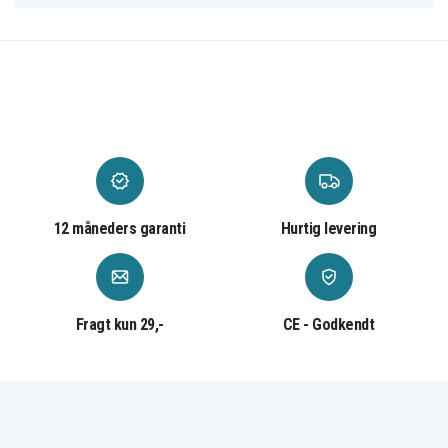
Kompatibel med trådløs opladning
Feature
Gul
Farve
Plastik
Materiale
12 måneders garanti
Hurtig levering
Fragt kun 29,-
CE - Godkendt