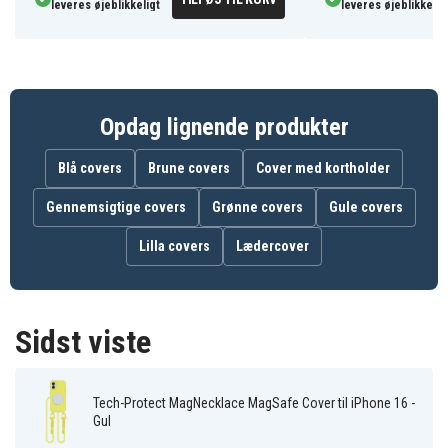
leveres øjeblikkeligt
leveres øjeblikkelig
situationer.
Specifikationer:
Mærke: Tech-Protect
Model: MagNecklace MagSafe
Opdag lignende produkter
Farve: Gul
Materiale: Plastik
Blå covers
Brune covers
Cover med kortholder
Features: MagSafe-kompatibel, medfølgende
Gennemsigtige covers
Grønne covers
Gule covers
lanyard
Kompatibel med: iPhone 16
Lilla covers
Lædercover
178651
Artikkelnr
5906302375912
EAN / GTIN
Sidst viste
Cover
Produkttype
Tech-Protect MagNecklace MagSafe Cover til iPhone 16 -
Tech-Protect
Varemærke
Gul