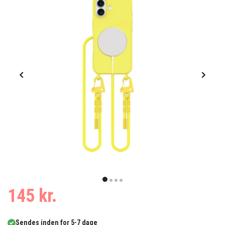
Item
1
item
item
item
item
145 kr.
of
0
1
2
3
4
Sendes inden for 5-7 dage