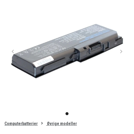
Item
1
item
of
0
Computerbatterier
Øvrige modeller
1