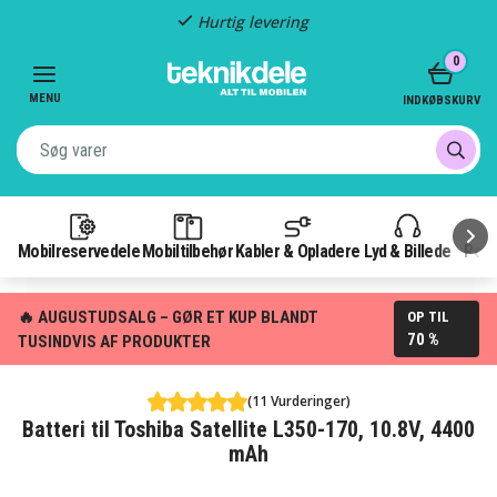
Hurtig levering
Item
0
2
of
MENU
INDKØBSKURV
3
Mobilreservedele
Mobiltilbehør
Kabler & Opladere
Lyd & Billede
Pow
🔥 AUGUSTUDSALG – GØR ET KUP BLANDT
OP TIL
70 %
TUSINDVIS AF PRODUKTER
(11 Vurderinger)
Batteri til Toshiba Satellite L350-170, 10.8V, 4400
mAh