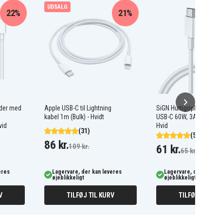
UDSALG
22%
21%
ader med
Apple USB-C til Lightning
SiGN Hurtigopladerkabe
kabel 1m (Bulk) - Hvidt
USB-C 60W, 3A, 1m US
vid
Hvid
(31)
(504)
86 kr.
109 kr.
61 kr.
65 kr.
eres
Lagervare, der kan leveres
Lagervare, der kan l
øjeblikkeligt
øjeblikkeligt
V
TILFØJ TIL KURV
TILFØJ TIL K