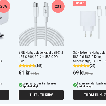
UDSALG
20%
23%
SiGN Hurtigopladerkabel USB-C til
SiGN Extreme Hurtigopl
USB-C 60W, 3A, 2m USB-C PD -
USB-C til USB-C Kabel,
3A
Hvid
SuperCharge, 3A, 1m - H
(448)
(22)
61 kr.
69 kr.
79 kr.
89 kr.
es
Lagervare, der kan leveres
Lagervare, der kan lev
øjeblikkeligt
øjeblikkeligt
TILFØJ TIL KURV
TILFØJ TIL KUR