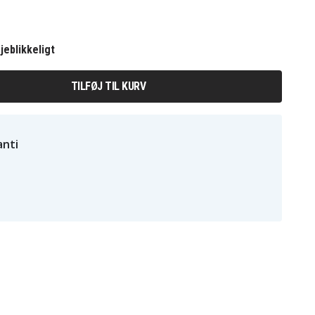
jeblikkeligt
TILFØJ TIL KURV
nti