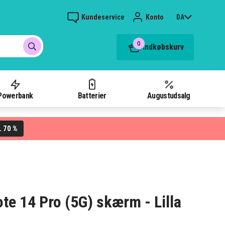
Kundeservice
Konto
DA
0
Indkøbskurv
Powerbank
Batterier
Augustudsalg
70 %
L
te 14 Pro (5G) skærm - Lilla