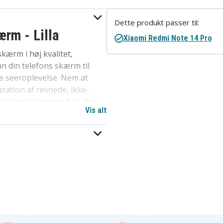
Dette produkt passer til:
rm - Lilla
Xiaomi Redmi Note 14 Pro
ærm i høj kvalitet,
n din telefons skærm til
de seeroplevelse. Nem at
aration af revnede, ikke-
in smartphone nyt liv. Den
Vis alt
og kvalitet for at opfylde