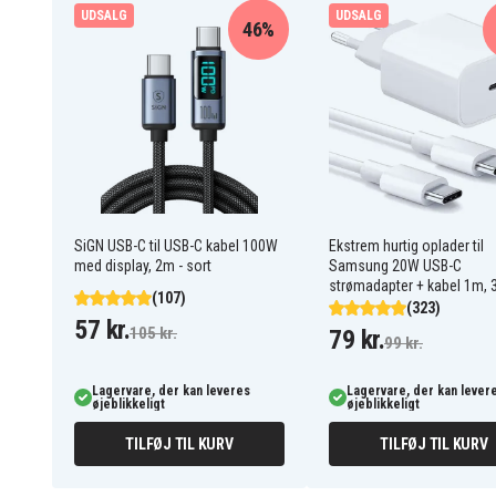
UDSALG
UDSALG
46%
56002400O1600
Artikkelnr
8721428292410
EAN / GTIN
Display/Skærm
Produkttype
Xiaomi
Varemærke
Lilla
Farve
SiGN USB-C til USB-C kabel 100W
Ekstrem hurtig oplader til
med display, 2m - sort
Samsung 20W USB-C
strømadapter + kabel 1m, 
(107)
(323)
57 kr.
105 kr.
79 kr.
99 kr.
Lagervare, der kan leveres
Lagervare, der kan lever
øjeblikkeligt
øjeblikkeligt
TILFØJ TIL KURV
TILFØJ TIL KURV