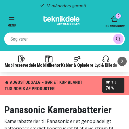
Hurtig levering
Item
0
2
of
MENU
INDKØBSKURV
3
Mobilreservedele
Mobiltilbehør
Kabler & Opladere
Lyd & Billede
Pow
🔥 AUGUSTUDSALG – GØR ET KUP BLANDT
OP TIL
70 %
TUSINDVIS AF PRODUKTER
Panasonic Kamerabatterier
Kamerabatterier til Panasonic er et genopladeligt
batteripack særligt konstrueret til at give strøm til