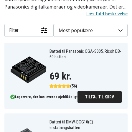
Panasonics digitalkameraer og videokameraer. Det er
normalt et lithium-ion-batteri med specifik spænding
Læs fuld beskrivelse
og kapacitet (mAh), som varierer mellem modeller, som
monteres i kameraets batterirum og oplades i en
Mest populære
Filter
separat oplader eller via kameraet/USB.
Batteri til Panasonic CGA-S005, Ricoh DB-
60 batteri
69 kr.
(56)
TILFØJ TIL KURV
Lagervare, der kan leveres øjeblikkeligt
Batteri til DMW-BCG10(E)
erstatningsbatteri