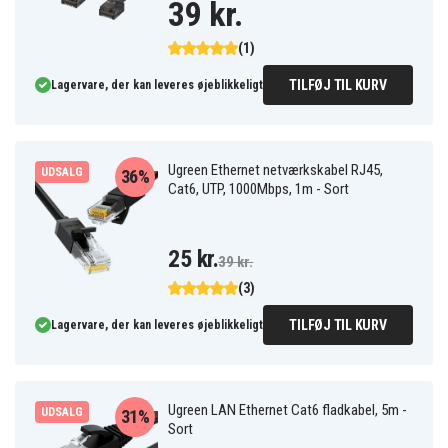
39 kr.
(1)
TILFØJ TIL KURV
Lagervare, der kan leveres øjeblikkeligt
Ugreen Ethernet netværkskabel RJ45,
UDSALG
36%
Cat6, UTP, 1000Mbps, 1m - Sort
25 kr.
39 kr.
(3)
TILFØJ TIL KURV
Lagervare, der kan leveres øjeblikkeligt
Ugreen LAN Ethernet Cat6 fladkabel, 5m -
UDSALG
31%
Sort