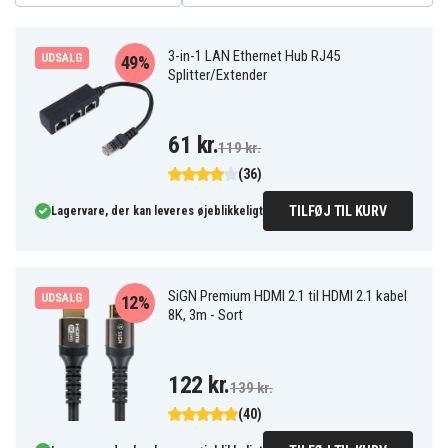
3-in-1 LAN Ethernet Hub RJ45
UDSALG
49%
Splitter/Extender
61 kr.
119 kr.
(36)
TILFØJ TIL KURV
Lagervare, der kan leveres øjeblikkeligt
SiGN Premium HDMI 2.1 til HDMI 2.1 kabel
UDSALG
12%
8K, 3m - Sort
122 kr.
139 kr.
(40)