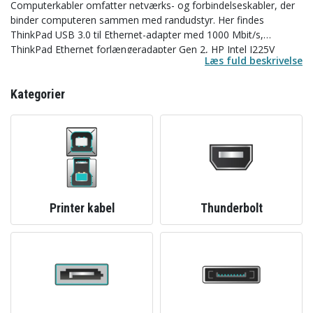
Computerkabler omfatter netværks- og forbindelseskabler, der
binder computeren sammen med randudstyr. Her findes
ThinkPad USB 3.0 til Ethernet-adapter med 1000 Mbit/s,
ThinkPad Ethernet forlængeradapter Gen 2, HP Intel I225V
Læs fuld beskrivelse
Single Port 2.5GbE PCIe NIC og 2.5GbE LAN Flex Port til
Workstation Z2 Mini G5 og Z4 G5, samt Lenovo AC-adapter
ADLX65NCC3A 20V 3,25A med UK-stik. Almindelige mærker er
Kategorier
DeLOCK, DELL, Green Cell, DELTACO og HP.
Printer kabel
Thunderbolt