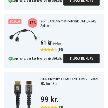
TILFØJ TIL KURV
Lagervare, der kan leveres øjeblikkeligt
2-i-1 LAN Ethernet-netværk CAT5, RJ45,
UDSALG
12%
Splitter
61 kr.
69 kr.
(39)
TILFØJ TIL KURV
Lagervare, der kan leveres øjeblikkeligt
SiGN Premium HDMI 2.1 til HDMI 2.1 kabel
8K, 1m - Sort
99 kr.
(33)