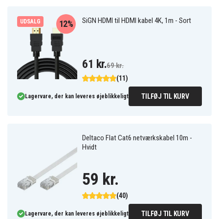
SiGN HDMI til HDMI kabel 4K, 1m - Sort
UDSALG
12%
61 kr.
69 kr.
(11)
TILFØJ TIL KURV
Lagervare, der kan leveres øjeblikkeligt
Deltaco Flat Cat6 netværkskabel 10m -
Hvidt
59 kr.
(40)
TILFØJ TIL KURV
Lagervare, der kan leveres øjeblikkeligt