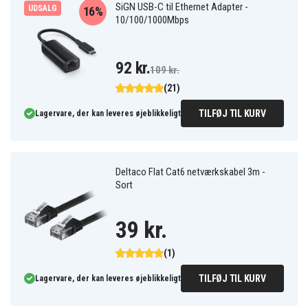
SiGN USB-C til Ethernet Adapter -
UDSALG
16%
10/100/1000Mbps
92 kr.
109 kr.
(21)
TILFØJ TIL KURV
Lagervare, der kan leveres øjeblikkeligt
Deltaco Flat Cat6 netværkskabel 3m -
Sort
39 kr.
(1)
TILFØJ TIL KURV
Lagervare, der kan leveres øjeblikkeligt