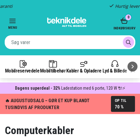
Hurtig levering
Item
0
2
of
MENU
INDKØBSKURV
3
Mobilreservedele
Mobiltilbehør
Kabler & Opladere
Lyd & Billede
Pow
Dagens superdeal - 32%
Ladestation med 6 porte, 120 W 🔌⚡
🔥 AUGUSTUDSALG – GØR ET KUP BLANDT
OP TIL
70 %
TUSINDVIS AF PRODUKTER
Computerkabler