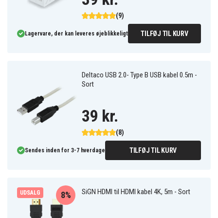
(9)
TILFØJ TIL KURV
Lagervare, der kan leveres øjeblikkeligt
Deltaco USB 2.0- Type B USB kabel 0.5m -
Sort
39 kr.
(8)
TILFØJ TIL KURV
Sendes inden for 3-7 hverdage
SiGN HDMI til HDMI kabel 4K, 5m - Sort
UDSALG
8%