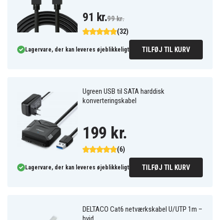
91 kr.
99 kr.
(32)
TILFØJ TIL KURV
Lagervare, der kan leveres øjeblikkeligt
Ugreen USB til SATA harddisk
konverteringskabel
199 kr.
(6)
TILFØJ TIL KURV
Lagervare, der kan leveres øjeblikkeligt
DELTACO Cat6 netværkskabel U/UTP 1m –
hvid