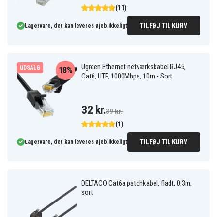
(11)
TILFØJ TIL KURV
Lagervare, der kan leveres øjeblikkeligt
Ugreen Ethernet netværkskabel RJ45,
UDSALG
18%
Cat6, UTP, 1000Mbps, 10m - Sort
32 kr.
39 kr.
(1)
TILFØJ TIL KURV
Lagervare, der kan leveres øjeblikkeligt
DELTACO Cat6a patchkabel, fladt, 0,3m,
sort