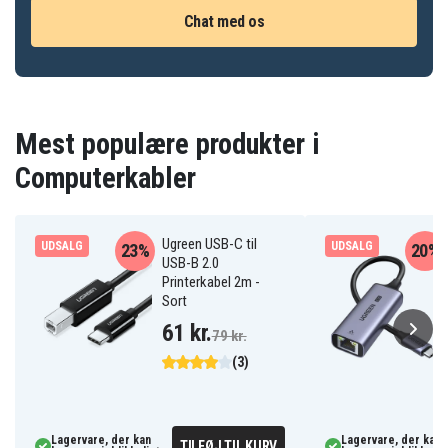
Chat med os
Mest populære produkter i
Computerkabler
Ugreen USB-C til
UDSALG
UDSALG
23%
20%
USB-B 2.0
Printerkabel 2m -
Sort
61 kr.
79 kr.
(3)
Lagervare, der kan
Lagervare, der kan
TILFØJ TIL KURV