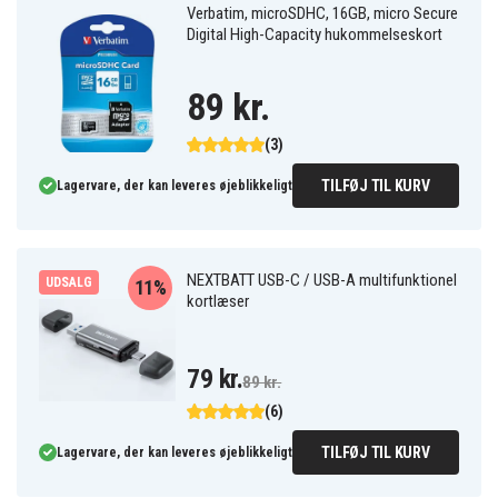
Verbatim, microSDHC, 16GB, micro Secure
Digital High-Capacity hukommelseskort
89 kr.
(3)
TILFØJ TIL KURV
Lagervare, der kan leveres øjeblikkeligt
NEXTBATT USB-C / USB-A multifunktionel
UDSALG
11%
kortlæser
79 kr.
89 kr.
(6)
TILFØJ TIL KURV
Lagervare, der kan leveres øjeblikkeligt