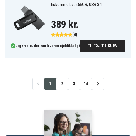
hukommelse, 256GB, USB 3.1
389 kr.
(4)
TILFØJ TIL KURV
Lagervare, der kan leveres øjeblikkeligt
1
2
3
14