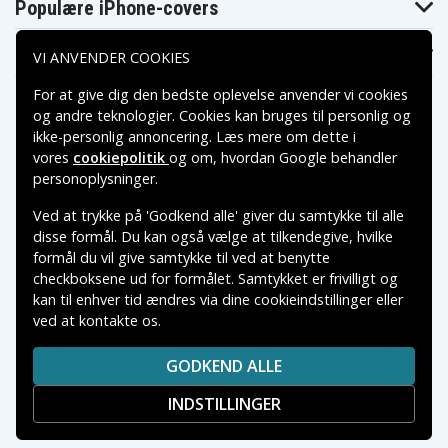
Populære iPhone-covers
Populære Samsung-covers
VI ANVENDER COOKIES
For at give dig den bedste oplevelse anvender vi cookies
og andre teknologier. Cookies kan bruges til personlig og
ikke-personlig annoncering. Læs mere om dette i
vores
cookiepolitik
og om, hvordan
Google behandler
Betalingsmuligheder
personoplysninger
.
Ved at trykke på 'Godkend alle' giver du samtykke til alle
Leveringsmuligheder
disse formål. Du kan også vælge at tilkendegive, hvilke
formål du vil give samtykke til ved at benytte
checkboksene ud for formålet. Samtykket er frivilligt og
kan til enhver tid ændres via dine cookieindstillinger eller
ved at kontakte os.
Copyright © 2026, Spares Nordic AB
VAREMÆRKER NÆVNT PÅ DETTE WEB TILHØRER DE
GODKEND ALLE
RESPEKTIVE VAREMÆRKERS-EJER.
INDSTILLINGER