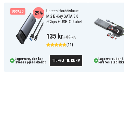
Ugreen Harddiskrum
UDSALG
29%
M.2 B-Key SATA 3.0
5Gbps + USB-C-kabel
135 kr.
189 kr.
(11)
Lagervare, der kan
Lagervare, der kan
TILFØJ TIL KURV
leveres øjeblikkeligt
leveres øjeblikkelig