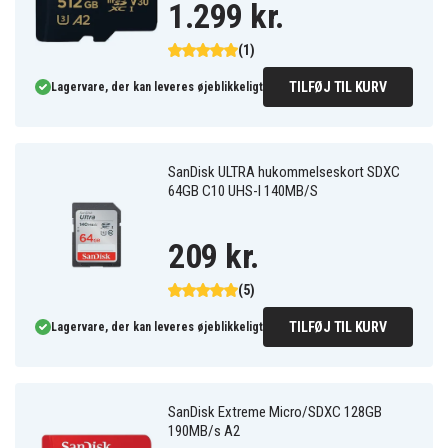
1.299 kr.
(1)
TILFØJ TIL KURV
Lagervare, der kan leveres øjeblikkeligt
SanDisk ULTRA hukommelseskort SDXC
64GB C10 UHS-I 140MB/S
209 kr.
(5)
TILFØJ TIL KURV
Lagervare, der kan leveres øjeblikkeligt
SanDisk Extreme Micro/SDXC 128GB
190MB/s A2