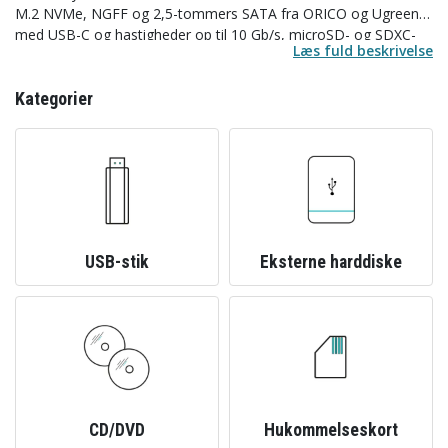
M.2 NVMe, NGFF og 2,5-tommers SATA fra ORICO og Ugreen
med USB-C og hastigheder op til 10 Gb/s, microSD- og SDXC-
Læs fuld beskrivelse
hukommelseskort fra Sandisk (inklusive Extreme PRO UHS-II op
til 1 TB) og Kingston, USB-nøgler fra 8 GB op til 1 TB med USB
3.1 og USB-C, samt kortlæsere og SATA-adaptere fra DeLOCK
Kategorier
og DELTACO. Til arkivering findes CD-R, DVD+R, DVD-R, DVD-
RW og Blu-Ray-medier i mindre pakker.
USB-stik
Eksterne harddiske
CD/DVD
Hukommelseskort