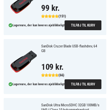
99 kr.
(151)
TILFØJ TIL KURV
Lagervare, der kan leveres øjeblikkeligt
SanDisk Cruzer Blade USB-flashdrev, 64
GB
109 kr.
(66)
TILFØJ TIL KURV
Lagervare, der kan leveres øjeblikkeligt
SanDisk Ultra MicroSDHC 32GB 100MB/s
UHS-I Class 10 hukommelseskort