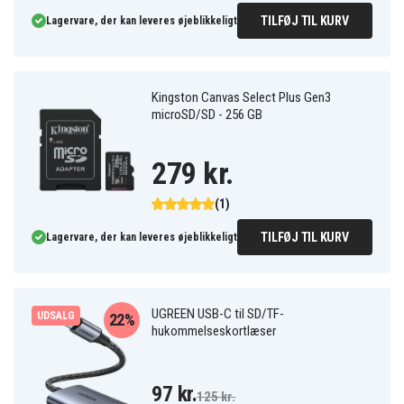
TILFØJ TIL KURV
Lagervare, der kan leveres øjeblikkeligt
Kingston Canvas Select Plus Gen3
microSD/SD - 256 GB
279 kr.
(1)
TILFØJ TIL KURV
Lagervare, der kan leveres øjeblikkeligt
UGREEN USB-C til SD/TF-
UDSALG
22%
hukommelseskortlæser
97 kr.
125 kr.