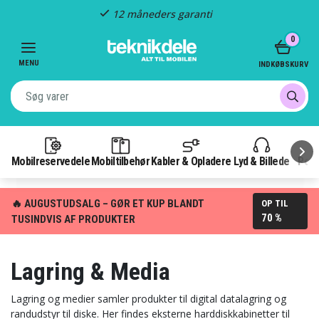
Hurtig levering
Item
0
2
of
MENU
INDKØBSKURV
3
Mobilreservedele
Mobiltilbehør
Kabler & Opladere
Lyd & Billede
Pow
🔥 AUGUSTUDSALG – GØR ET KUP BLANDT
OP TIL
70 %
TUSINDVIS AF PRODUKTER
Lagring & Media
Lagring og medier samler produkter til digital datalagring og
randudstyr til diske. Her findes eksterne harddiskkabinetter til