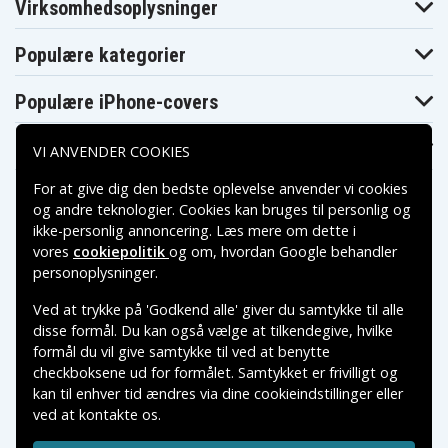
Virksomhedsoplysninger
Populære kategorier
Populære iPhone-covers
Populære Samsung-covers
VI ANVENDER COOKIES
For at give dig den bedste oplevelse anvender vi cookies
og andre teknologier. Cookies kan bruges til personlig og
ikke-personlig annoncering. Læs mere om dette i
vores
cookiepolitik
og om, hvordan
Google behandler
Betalingsmuligheder
personoplysninger
.
Ved at trykke på 'Godkend alle' giver du samtykke til alle
Leveringsmuligheder
disse formål. Du kan også vælge at tilkendegive, hvilke
formål du vil give samtykke til ved at benytte
checkboksene ud for formålet. Samtykket er frivilligt og
kan til enhver tid ændres via dine cookieindstillinger eller
ved at kontakte os.
Copyright © 2026, Spares Nordic AB
VAREMÆRKER NÆVNT PÅ DETTE WEB TILHØRER DE