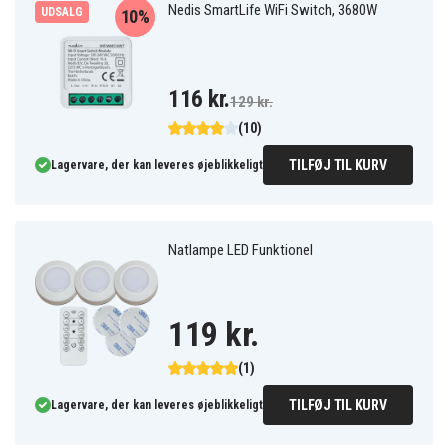
Nedis SmartLife WiFi Switch, 3680W
UDSALG
10%
116 kr.
129 kr.
(10)
TILFØJ TIL KURV
Lagervare, der kan leveres øjeblikkeligt
Natlampe LED Funktionel
119 kr.
(1)
TILFØJ TIL KURV
Lagervare, der kan leveres øjeblikkeligt