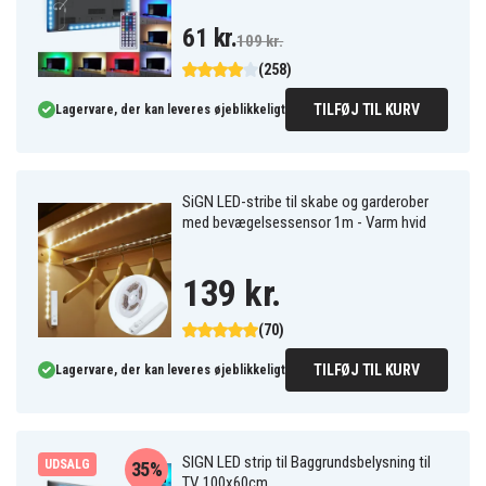
61 kr.
109 kr.
(258)
TILFØJ TIL KURV
Lagervare, der kan leveres øjeblikkeligt
SiGN LED-stribe til skabe og garderober
med bevægelsessensor 1m - Varm hvid
139 kr.
(70)
TILFØJ TIL KURV
Lagervare, der kan leveres øjeblikkeligt
SIGN LED strip til Baggrundsbelysning til
UDSALG
35%
TV, 100x60cm