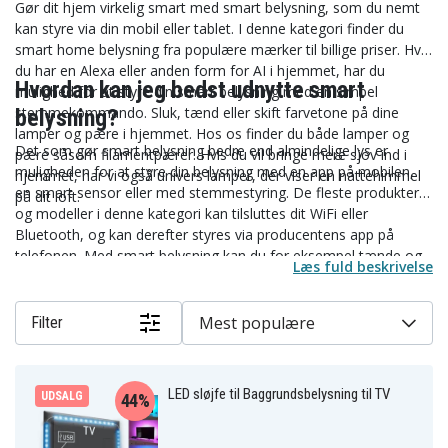
Gør dit hjem virkelig smart med smart belysning, som du nemt
kan styre via din mobil eller tablet. I denne kategori finder du
smart home belysning fra populære mærker til billige priser. Hvis
du har en Alexa eller anden form for AI i hjemmet, har du
Hvordan kan jeg bedst udnytte smart
mulighed for at styre din smart belysning med en simpel
stemmekommando. Sluk, tænd eller skift farvetone på dine
belysning?
lamper og pære i hjemmet. Hos os finder du både lamper og
Det som gør smart belysning bedre end almindelige lys er
pære såsom filamentpærer. Hvis du vil bringe mere sjov ind i
muligheden for at styre din belysning med en app på mobilen,
hjemmet, har vi også univers lamper, der viser en nattehimmel
en smart sensor eller med stemmestyring. De fleste produkter
på dit loft.
og modeller i denne kategori kan tilsluttes dit WiFi eller
Bluetooth, og kan derefter styres via producentens app på
telefonen. Med smart belysning kan du for eksempel tænde og
Læs fuld beskrivelse
slukke for din belysning fra telefonen, selv når du ikke er
hjemme. Dette er en perfekt løsning til dig, der har svært ved at
huske at slukke lyset eller som rejser meget og ønsker at holde
Mest populære
Filter
tyve væk. Tænd og sluk for dine smarte lys på forskellige
tidspunkter af dagen for at give indtryk af, at nogen bor i huset.
LED sløjfe til Baggrundsbelysning til TV
UDSALG
44%