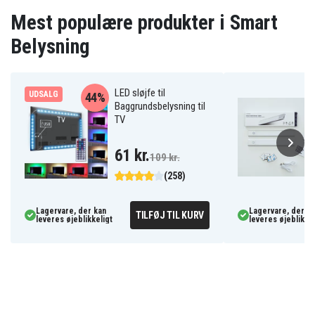
Mest populære produkter i Smart
Belysning
LED sløjfe til
UDSALG
44%
Baggrundsbelysning til
TV
61 kr.
109 kr.
(258)
Lagervare, der kan
Lagervare, der k
TILFØJ TIL KURV
leveres øjeblikkeligt
leveres øjeblikkel