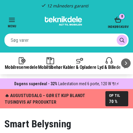
Hurtig levering
Item
0
2
of
MENU
INDKØBSKURV
3
Mobilreservedele
Mobiltilbehør
Kabler & Opladere
Lyd & Billede
Pow
Dagens superdeal - 32%
Ladestation med 6 porte, 120 W 🔌⚡
🔥 AUGUSTUDSALG – GØR ET KUP BLANDT
OP TIL
70 %
TUSINDVIS AF PRODUKTER
Smart Belysning