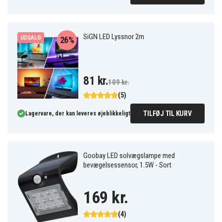
SiGN LED Lyssnor 2m
UDSALG
26%
81 kr.
109 kr.
(5)
TILFØJ TIL KURV
Lagervare, der kan leveres øjeblikkeligt
Goobay LED solvægslampe med
bevægelsessensor, 1.5W - Sort
169 kr.
(4)