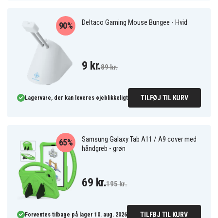
Deltaco Gaming Mouse Bungee - Hvid
90%
9 kr.
89 kr.
TILFØJ TIL KURV
Lagervare, der kan leveres øjeblikkeligt
Samsung Galaxy Tab A11 / A9 cover med
65%
håndgreb - grøn
69 kr.
195 kr.
TILFØJ TIL KURV
Forventes tilbage på lager 10. aug. 2026