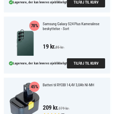
TILFØJ TIL KURV
Lagervare, der kan leveres øjeblikkeligt
Samsung Galaxy S24 Plus Kameralinse
78%
beskyttelse - Sort
19 kr.
85 kr.
TILFØJ TIL KURV
Lagervare, der kan leveres øjeblikkeligt
Batteri til RYOBI 14,4V 3,0Ah NI-MH
45%
209 kr.
379 kr.