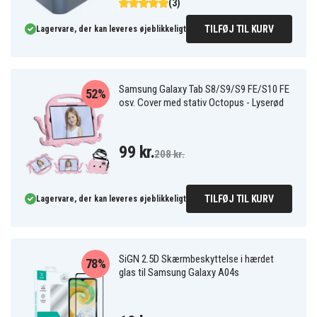
(3)
TILFØJ TIL KURV
Lagervare, der kan leveres øjeblikkeligt
Samsung Galaxy Tab S8/S9/S9 FE/S10 FE
52%
osv. Cover med stativ Octopus - Lyserød
99 kr.
208 kr.
TILFØJ TIL KURV
Lagervare, der kan leveres øjeblikkeligt
SiGN 2.5D Skærmbeskyttelse i hærdet
78%
glas til Samsung Galaxy A04s