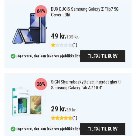
DUX DUCIS Samsung Galaxy Z Flip7 5G
64%
Cover - Blå
49 kr.
135 kr.
(1)
TILFØJ TIL KURV
Lagervare, der kan leveres øjeblikkeligt
SiGN Skærmbeskyttelse i hærdet glas til
26%
Samsung Galaxy Tab A7 10.4"
29 kr.
39 kr.
(1)
TILFØJ TIL KURV
Lagervare, der kan leveres øjeblikkeligt