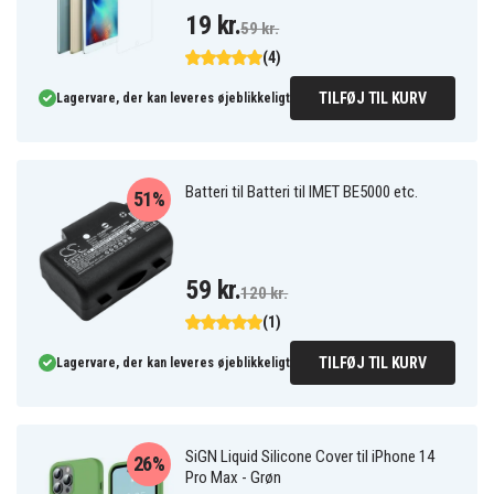
19 kr.
59 kr.
(4)
TILFØJ TIL KURV
Lagervare, der kan leveres øjeblikkeligt
Batteri til Batteri til IMET BE5000 etc.
51%
59 kr.
120 kr.
(1)
TILFØJ TIL KURV
Lagervare, der kan leveres øjeblikkeligt
SiGN Liquid Silicone Cover til iPhone 14
26%
Pro Max - Grøn