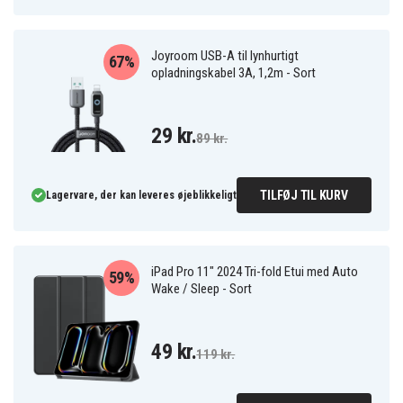
Joyroom USB-A til lynhurtigt
67%
opladningskabel 3A, 1,2m - Sort
29 kr.
89 kr.
TILFØJ TIL KURV
Lagervare, der kan leveres øjeblikkeligt
iPad Pro 11" 2024 Tri-fold Etui med Auto
59%
Wake / Sleep - Sort
49 kr.
119 kr.