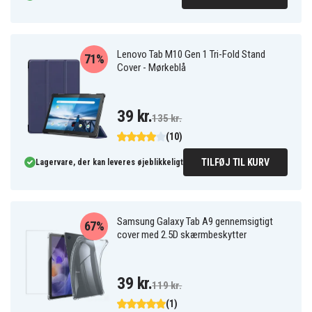
Lenovo Tab M10 Gen 1 Tri-Fold Stand
71%
Cover - Mørkeblå
39 kr.
135 kr.
(10)
TILFØJ TIL KURV
Lagervare, der kan leveres øjeblikkeligt
Samsung Galaxy Tab A9 gennemsigtigt
67%
cover med 2.5D skærmbeskytter
39 kr.
119 kr.
(1)