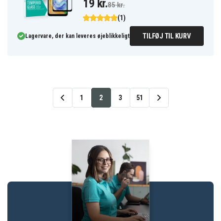
19 kr.
85 kr.
(1)
TILFØJ TIL KURV
Lagervare, der kan leveres øjeblikkeligt
1
2
3
51