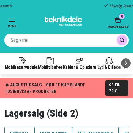
Hurtig levering
Item
0
2
of
MENU
INDKØBSKURV
3
Mobilreservedele
Mobiltilbehør
Kabler & Opladere
Lyd & Billede
Pow
🔥 AUGUSTUDSALG – GØR ET KUP BLANDT
OP TIL
70 %
TUSINDVIS AF PRODUKTER
Lagersalg (Side 2)