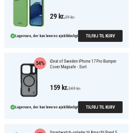
29 kr.
39 kr.
TILFØJ TIL KURV
Lagervare, der kan leveres øjeblikkeligt
iDeal of Sweden iPhone 17 Pro Bumper
54%
Cover Magsafe - Sort
159 kr.
349 kr.
TILFØJ TIL KURV
Lagervare, der kan leveres øjeblikkeligt
Smartwatch-oplader til Amazfit Band 5