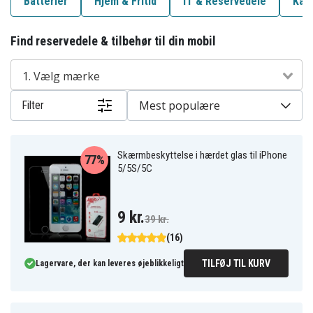
Batterier
Hjem & Fritid
IT & Reservedele
Kab
Find reservedele & tilbehør til din mobil
1. Vælg mærke
Mest populære
Filter
Skærmbeskyttelse i hærdet glas til iPhone
77%
5/5S/5C
9 kr.
39 kr.
(16)
TILFØJ TIL KURV
Lagervare, der kan leveres øjeblikkeligt