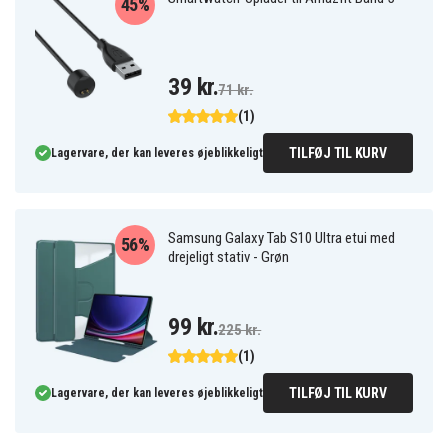
45%
39 kr.
71 kr.
(1)
TILFØJ TIL KURV
Lagervare, der kan leveres øjeblikkeligt
Samsung Galaxy Tab S10 Ultra etui med
56%
drejeligt stativ - Grøn
99 kr.
225 kr.
(1)
TILFØJ TIL KURV
Lagervare, der kan leveres øjeblikkeligt