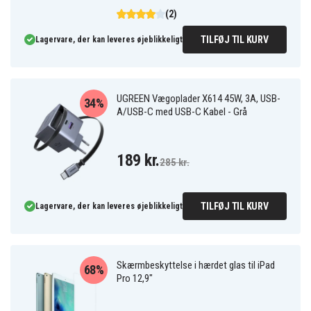
(2)
TILFØJ TIL KURV
Lagervare, der kan leveres øjeblikkeligt
UGREEN Vægoplader X614 45W, 3A, USB-
34%
A/USB-C med USB-C Kabel - Grå
189 kr.
285 kr.
TILFØJ TIL KURV
Lagervare, der kan leveres øjeblikkeligt
Skærmbeskyttelse i hærdet glas til iPad
68%
Pro 12,9"