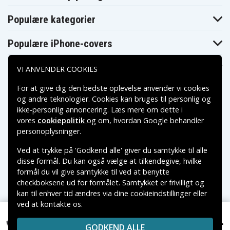
Lenovo IdeaPad
Lenovo IdeaPad
Lenovo IdeaPad
Z470
Z470A
Z470A-BNI
Populære kategorier
Lenovo IdeaPad
Lenovo IdeaPad
Lenovo IdeaPad
Z470A-IFI
Z470A-ITH
Z470AH
Lenovo IdeaPad
Lenovo IdeaPad
Lenovo IdeaPad
Populære iPhone-covers
Z470G
Z475
Z560
Lenovo IdeaPad
Lenovo IdeaPad
Lenovo IdeaPad
Z560A
Z560G
Z560M
Populære Samsung-covers
VI ANVENDER COOKIES
Lenovo IdeaPad
Lenovo IdeaPad
Lenovo IdeaPad
Z565
Z565A
Z565G
Lenovo IdeaPad
Lenovo IdeaPad
Lenovo IdeaPad
For at give dig den bedste oplevelse anvender vi cookies
Z570
Z570A
Z570A-BNI
og andre teknologier. Cookies kan bruges til personlig og
Lenovo IdeaPad
Lenovo IdeaPad
Lenovo IdeaPad
ikke-personlig annoncering. Læs mere om dette i
Z570A-IFI
Z570A-ITH
Z575
vores
cookiepolitik
og om, hvordan
Google behandler
Betalingsmuligheder
personoplysninger
.
Ved at trykke på 'Godkend alle' giver du samtykke til alle
Leveringsmuligheder
disse formål. Du kan også vælge at tilkendegive, hvilke
formål du vil give samtykke til ved at benytte
checkboksene ud for formålet. Samtykket er frivilligt og
kan til enhver tid ændres via dine cookieindstillinger eller
ved at kontakte os.
Copyright © 2026, Spares Nordic AB
VAREMÆRKER NÆVNT PÅ DETTE WEB TILHØRER DE
283 kr.
121000937 for Lenovo, 11.1V, 6600 mAh
GODKEND ALLE
RESPEKTIVE VAREMÆRKERS-EJER.