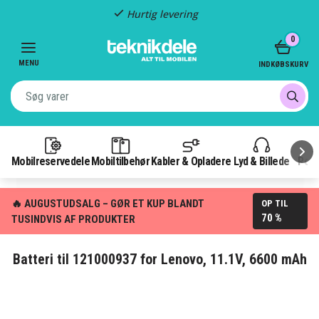
Hurtig levering
Item
0
2
of
MENU
INDKØBSKURV
3
Mobilreservedele
Mobiltilbehør
Kabler & Opladere
Lyd & Billede
Pow
🔥 AUGUSTUDSALG – GØR ET KUP BLANDT
OP TIL
70 %
TUSINDVIS AF PRODUKTER
Batteri til 121000937 for Lenovo, 11.1V, 6600 mAh