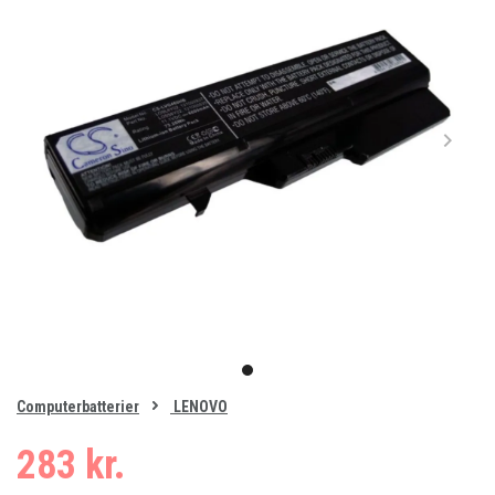
Item
1
item
of
0
Computerbatterier
LENOVO
1
283 kr.