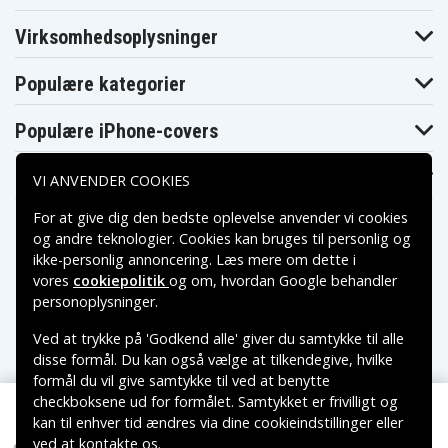
Makita 6917D
6916FDWDE1
6917DWDE
Makita
Makita
Virksomhedsoplysninger
Makita 6918D
6917FDWDE
6918DWA
Makita
Makita
Makita 6918DWD
6918DWAE
6918DWDE
Populære kategorier
Makita
Makita
Makita 6918DWFE
6918DWF
6918FDWDE
Makita
Makita
Populære iPhone-covers
Makita 6919ND
6918FDWFE
6960DWA
Makita
Makita
Makita 6980FD
6980FDWAE
6980FDWDE
Populære Samsung-covers
VI ANVENDER COOKIES
Makita
Makita
Makita 8000
6980FDWFE
8270DWAE
For at give dig den bedste oplevelse anvender vi cookies
Makita
Makita
Makita 8270DWE
og andre teknologier. Cookies kan bruges til personlig og
8270DWALE
8271DWAE
Makita
ikke-personlig annoncering. Læs mere om dette i
Makita 8411DWH
Makita 8413D
8271DWE
vores
cookiepolitik
og om, hvordan
Google behandler
Makita
Makita
Betalingsmuligheder
Makita 8413DWDE
personoplysninger
.
8413DWAE
8413DWFE
Makita
Makita DA312
Makita DA312D
Ved at trykke på 'Godkend alle' giver du samtykke til alle
8414DWFE
Leveringsmuligheder
Makita
Makita
disse formål. Du kan også vælge at tilkendegive, hvilke
Makita DA312DWD
DA312DWA
DA312DWF
formål du vil give samtykke til ved at benytte
Makita
Makita HR160DWA
Makita ML120
checkboksene ud for formålet. Samtykket er frivilligt og
DA312DZ
kan til enhver tid ændres via dine cookieindstillinger eller
Makita
Makita ML121
ML121(Head
Makita ML122
ved at kontakte os.
Head Lamp