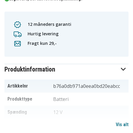
12 måneders garanti
Hurtig levering
Fragt kun 29,-
Produktinformation
b76a0db971a0eea0bd20eabcc
Artikkelnr
Batteri
Produkttype
12 V
Spænding
Vis alt
Makita
Passer til mærket