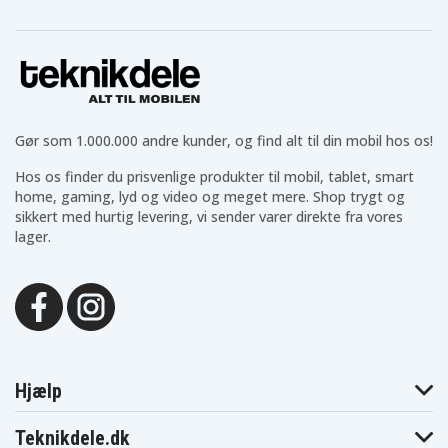
Makita
Makita 6313DA
Makita 6313DWAE
6313DWBE
Makita
Makita 6314DWBE
Makita 6315D
6314DWAE
Makita
Makita 6315DRCSP
Makita 6316D
6315DRC
Makita
Makita
Makita 6316DWAE
6316DWA
6316DWB
Gør som 1.000.000 andre kunder, og find alt til din mobil hos os!
Makita
Makita
Makita 6317D
6316DWBE
6317DWAE
Hos os finder du prisvenlige produkter til mobil, tablet, smart
Makita
Makita
Makita
6317DWDE
6317DWDRE
6317DWFE
home, gaming, lyd og video og meget mere. Shop trygt og
Makita
sikkert med hurtig levering, vi sender varer direkte fra vores
Makita 6319D
Makita 6319DWFE
6327DWE
lager.
Makita 638347-
Makita 638347-8-2
Makita 6720D
8
Makita
Makita 6835D
Makita 6835DA
6835DWA
Makita
Makita
Makita 6835DWB
6835DWAE
6835DWD
Makita
Makita 6913DWH
Makita 6914D
6911HDWA
Makita
Makita
Makita 6914DWBE
Hjælp
6914DWB
6914DWDE
Makita
Makita 6916D
Makita 6916DWDE
6916FDWDE
Teknikdele.dk
Makita
Makita