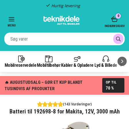
Hurtig levering
Item
0
2
of
MENU
INDKØBSKURV
3
Mobilreservedele
Mobiltilbehør
Kabler & Opladere
Lyd & Billede
Pow
🔥 AUGUSTUDSALG – GØR ET KUP BLANDT
OP TIL
70 %
TUSINDVIS AF PRODUKTER
(143 Vurderinger)
Batteri til 192698-8 for Makita, 12V, 3000 mAh