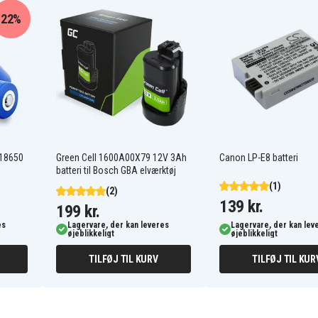
22%
120i 2017
2016 F23 220i
2016 F23 M240iX
2016 F25 X3 28iX
2016 F30 LCI 325d
2016 F30 LCI 330iX
2016 F34 GT LCI 320dX
2016 F34 GT LCI 325d
2016 F34 GT LCI 330i
 18650
Green Cell 1600A00X79 12V 3Ah
Canon LP-E8 batteri
2016 F34 GT LCI 340i
batteri til Bosch GBA elværktøj
2016 F35 LCI 320Li
(1)
2016 F35 LCI 330LiX
(2)
2016 F49 X1 20LiX
139 kr.
199 kr.
2016 G30 520d
es
Lagervare, der kan leveres
Lagervare, der kan lev
2016 G30 530dX
øjeblikkeligt
øjeblikkeligt
2016 G30 540i
2016-2017 G12 730Li
TILFØJ TIL KURV
TILFØJ TIL KUR
2016-2017 G12 740Li
2016-2017 G12 750LiX 4.0
2016-2018 Mini MINI
D
Clubman F54 JCW ALL4