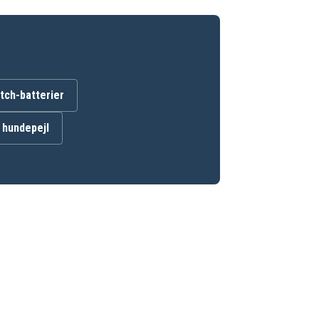
ch-batterier
l hundepejl