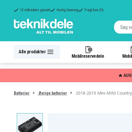
12 måneders garanti
Hurtig levering
Fragt kun 29,-
Alle produkter
Mobilreservedele
Mobil
🔥 AUG
2018-2019 Mini MINI Countr
Batterier
Øvrige batterier