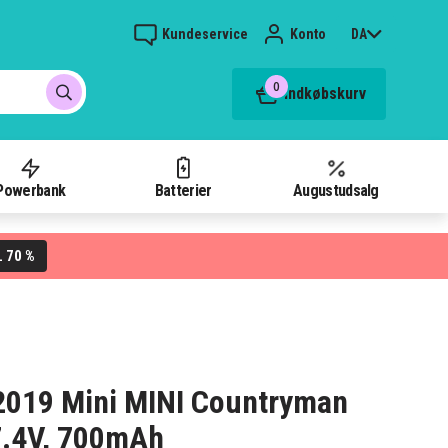
Kundeservice
Konto
DA
0
Indkøbskurv
Powerbank
Batterier
Augustudsalg
70 %
L
8-2019 Mini MINI Countryman
7.4V, 700mAh