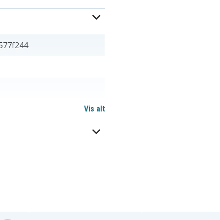
577f244
Vis alt
 mm