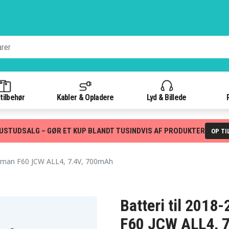
tilbehør
Kabler & Opladere
Lyd & Billede
USTUDSALG – GØR ET KUP BLANDT TUSINDVIS AF PRODUKTER
OP TI
yman F60 JCW ALL4, 7.4V, 700mAh
Batteri til 201
F60 JCW ALL4, 