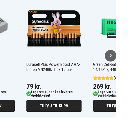
Duracell Plus Power Boost AAA-
Green Cell-batteri til H
batteri MN2400/LR03 12-pak
14/15/17, 4400mAh, 1
(4)
79 kr.
269 kr.
eres
Lagervare, der kan leveres
Lagervare, der kan l
øjeblikkeligt
øjeblikkeligt
V
TILFØJ TIL KURV
TILFØJ TIL K